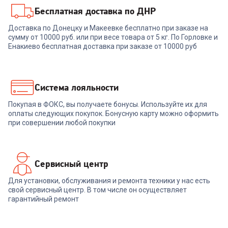
Бесплатная доставка по ДНР
00-00014265
00-00014488
Доставка по Донецку и Макеевке бесплатно при заказе на
сумму от 10000 руб. или при весе товара от 5 кг. По Горловке и
Смартфон XIAOMI Redmi Note
Смартфон XIAOMI Redmi Note
15 Pro 12/256GB Black
15 Pro 5G 8/256GB Black
Енакиево бесплатная доставка при заказе от 10000 руб
27 999
₽
28 999
₽
Система лояльности
Покупая в ФОКС, вы получаете бонусы. Используйте их для
В корзину
В корзину
оплаты следующих покупок. Бонусную карту можно оформить
при совершении любой покупки
Сервисный центр
Для установки, обслуживания и ремонта техники у нас есть
свой сервисный центр. В том числе он осуществляет
гарантийный ремонт