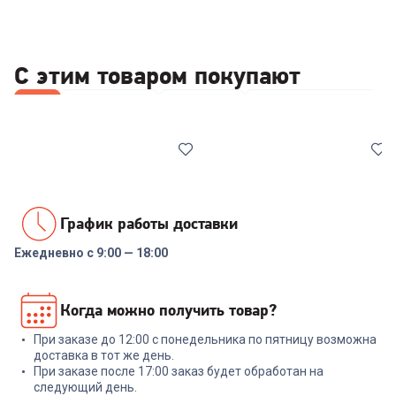
С этим товаром покупают
Все
Повербанки
Наушники
Акустические систем
График работы доставки
Ежедневно с 9:00 — 18:00
00-00014110
7072937
Внешний аккумулятор Tecno
Наушники ANKER
Когда можно получить товар?
Pocket S201 20000mAh 2.4A
SOUNDCORE VR P10 A3850
2xUSB-A/USB-C черный
White
При заказе до 12:00 с понедельника по пятницу возможна
+
53
бонуса
+
269
бонусов
доставка в тот же день.
При заказе после 17:00 заказ будет обработан на
1 799
₽
8 999
₽
следующий день.