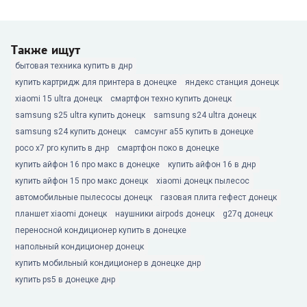
Также ищут
бытовая техника купить в днр
купить картридж для принтера в донецке
яндекс станция донецк
xiaomi 15 ultra донецк
смартфон техно купить донецк
samsung s25 ultra купить донецк
samsung s24 ultra донецк
samsung s24 купить донецк
самсунг а55 купить в донецке
poco x7 pro купить в днр
смартфон поко в донецке
купить айфон 16 про макс в донецке
купить айфон 16 в днр
купить айфон 15 про макс донецк
xiaomi донецк пылесос
автомобильные пылесосы донецк
газовая плита гефест донецк
планшет xiaomi донецк
наушники airpods донецк
g27q донецк
переносной кондиционер купить в донецке
напольный кондиционер донецк
купить мобильный кондиционер в донецке днр
купить ps5 в донецке днр