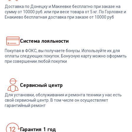
00-00014779
7125261
Доставка по Донецку и Макеевке бесплатно при заказе на
сумму от 10000 руб. или при весе товара от 5 кг. По Горловке и
Смартфон REALME C85 Pro
Смартфон SAMSUNG SM-
RMX5555 8/256Gb темно-
A366E Galaxy A36 5G 8/128Gb
Енакиево бесплатная доставка при заказе от 10000 руб
зеленый
ZKD (black)
22 999
₽
25 799
₽
Система лояльности
Покупая в ФОКС, вы получаете бонусы. Используйте их для
В корзину
В корзину
оплаты следующих покупок. Бонусную карту можно оформить
при совершении любой покупки
Сервисный центр
Для установки, обслуживания и ремонта техники у нас есть
свой сервисный центр. В том числе он осуществляет
гарантийный ремонт
Гарантия 1 год