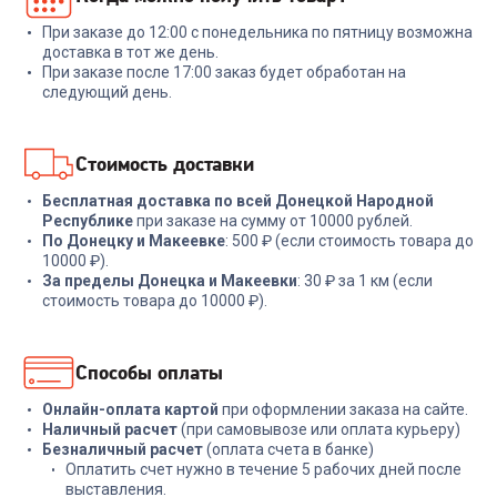
2xUSB-A/USB-C черный
White
При заказе до 12:00 с понедельника по пятницу возможна
+
53
бонуса
+
269
бонусов
доставка в тот же день.
При заказе после 17:00 заказ будет обработан на
1 799
₽
8 999
₽
следующий день.
В корзину
В корзину
Стоимость доставки
Бесплатная доставка по всей Донецкой Народной
Республике
при заказе на сумму от 10000 рублей.
По Донецку и Макеевке
: 500 ₽ (если стоимость товара до
10000 ₽).
За пределы Донецка и Макеевки
: 30 ₽ за 1 км (если
стоимость товара до 10000 ₽).
Способы оплаты
Онлайн-оплата картой
при оформлении заказа на сайте.
Наличный расчет
(при самовывозе или оплата курьеру)
Безналичный расчет
(оплата счета в банке)
Оплатить счет нужно в течение 5 рабочих дней после
выставления.