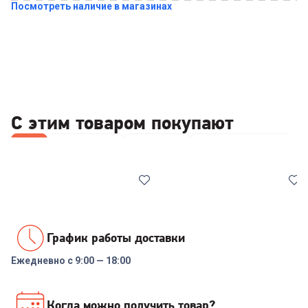
Посмотреть наличие в магазинах
С этим товаром покупают
Все
Повербанки
Наушники
Акустические систем
График работы доставки
Ежедневно с 9:00 — 18:00
00-00014110
7072937
Внешний аккумулятор Tecno
Наушники ANKER
Когда можно получить товар?
Pocket S201 20000mAh 2.4A
SOUNDCORE VR P10 A3850