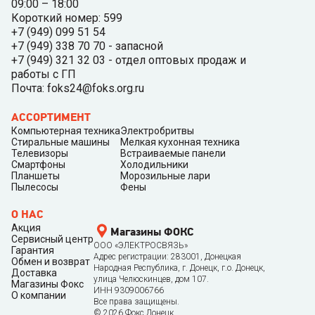
09:00 – 18:00
Короткий номер: 599
+7 (949) 099 51 54
+7 (949) 338 70 70 - запасной
+7 (949) 321 32 03 - отдел оптовых продаж и
работы с ГП
Почта: foks24@foks.org.ru
АССОРТИМЕНТ
Компьютерная техника
Электробритвы
Стиральные машины
Мелкая кухонная техника
Телевизоры
Встраиваемые панели
Смартфоны
Холодильники
Планшеты
Морозильные лари
Пылесосы
Фены
О НАС
Акция
Магазины ФОКС
Сервисный центр
ООО «ЭЛЕКТРОСВЯЗЬ»
Гарантия
Адрес регистрации: 283001, Донецкая
Обмен и возврат
Народная Республика, г. Донецк, г.о. Донецк,
Доставка
улица Челюскинцев, дом 107.
Магазины Фокс
ИНН 9309006766
О компании
Все права защищены.
©
2026
Фокс Донецк