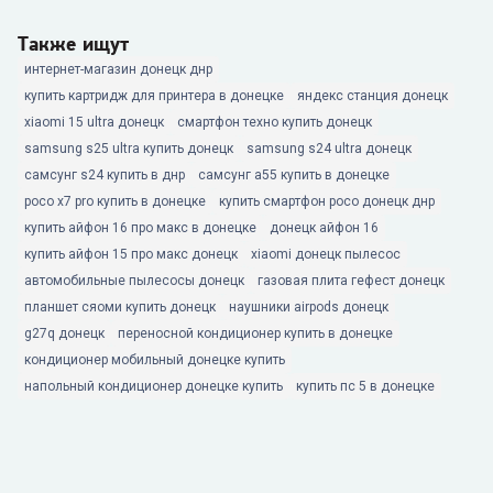
Также ищут
интернет-магазин донецк днр
купить картридж для принтера в донецке
яндекс станция донецк
xiaomi 15 ultra донецк
смартфон техно купить донецк
samsung s25 ultra купить донецк
samsung s24 ultra донецк
самсунг s24 купить в днр
самсунг а55 купить в донецке
poco x7 pro купить в донецке
купить смартфон poco донецк днр
купить айфон 16 про макс в донецке
донецк айфон 16
купить айфон 15 про макс донецк
xiaomi донецк пылесос
автомобильные пылесосы донецк
газовая плита гефест донецк
планшет сяоми купить донецк
наушники airpods донецк
g27q донецк
переносной кондиционер купить в донецке
кондиционер мобильный донецке купить
напольный кондиционер донецке купить
купить пс 5 в донецке