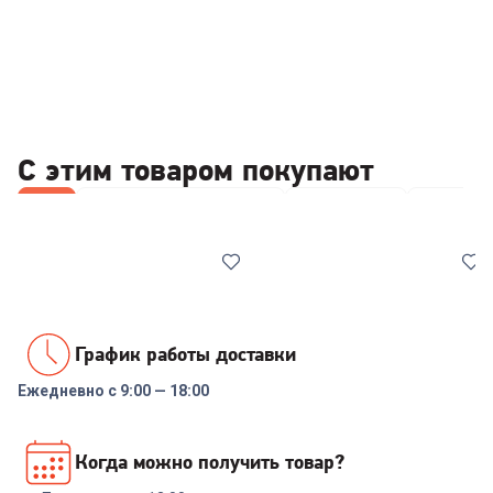
С этим товаром покупают
Все
Акустические системы
Повербанки
Наушник
График работы доставки
Ежедневно с 9:00 — 18:00
00-00014110
6980800
Внешний аккумулятор Tecno
Портативная колонка JBL
Когда можно получить товар?
Pocket S201 20000mAh 2.4A
Xtreme 4
2xUSB-A/USB-C черный