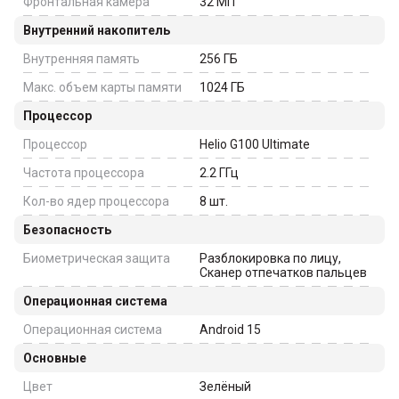
Фронтальная камера
32
МП
Внутренний накопитель
Внутренняя память
256
ГБ
Макс. объем карты памяти
1024
ГБ
Процессор
Процессор
Helio G100 Ultimate
Частота процессора
2.2
ГГц
Кол-во ядер процессора
8
шт.
Безопасность
Биометрическая защита
Разблокировка по лицу,
Сканер отпечатков пальцев
Операционная система
Операционная система
Android 15
Основные
Цвет
Зелёный