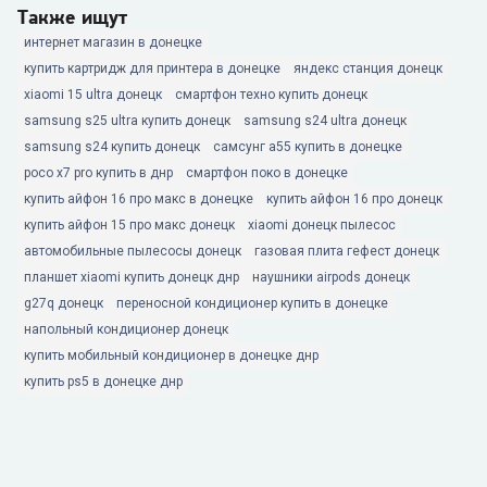
Также ищут
интернет магазин в донецке
купить картридж для принтера в донецке
яндекс станция донецк
xiaomi 15 ultra донецк
смартфон техно купить донецк
samsung s25 ultra купить донецк
samsung s24 ultra донецк
samsung s24 купить донецк
самсунг а55 купить в донецке
poco x7 pro купить в днр
смартфон поко в донецке
купить айфон 16 про макс в донецке
купить айфон 16 про донецк
купить айфон 15 про макс донецк
xiaomi донецк пылесос
автомобильные пылесосы донецк
газовая плита гефест донецк
планшет xiaomi купить донецк днр
наушники airpods донецк
g27q донецк
переносной кондиционер купить в донецке
напольный кондиционер донецк
купить мобильный кондиционер в донецке днр
купить ps5 в донецке днр