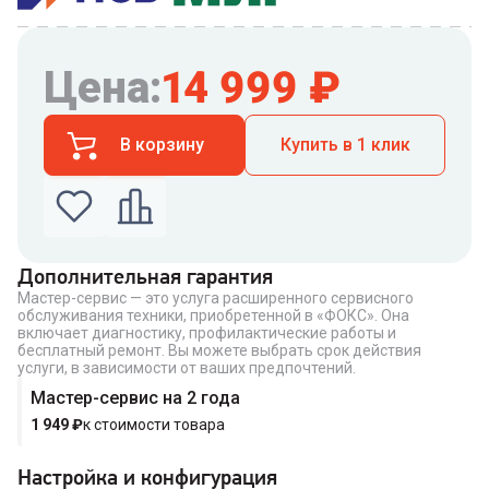
Цена:
14 999
₽
В корзину
Купить в 1 клик
Дополнительная гарантия
Мастер-сервис — это услуга расширенного сервисного
Введите номер телефона по которому можно
обслуживания техники, приобретенной в «ФОКС». Она
связаться с вами
включает диагностику, профилактические работы и
Номер телефона
бесплатный ремонт. Вы можете выбрать срок действия
услуги, в зависимости от ваших предпочтений.
Мастер-сервис на 2 года
1 949
₽
к стоимости товара
Купить в 1 клик
Настройка и конфигурация