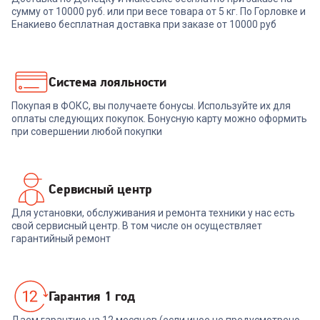
сумму от 10000 руб. или при весе товара от 5 кг. По Горловке и
Смартфон XIAOMI Redmi 15C
Смартфон REALME C75
8/256GB (Midnight Black)
8/256Gb NFC (storm black)
Енакиево бесплатная доставка при заказе от 10000 руб
13 999
₽
15 499
₽
Система лояльности
Покупая в ФОКС, вы получаете бонусы. Используйте их для
В корзину
В корзину
оплаты следующих покупок. Бонусную карту можно оформить
при совершении любой покупки
Сервисный центр
Для установки, обслуживания и ремонта техники у нас есть
свой сервисный центр. В том числе он осуществляет
гарантийный ремонт
Гарантия 1 год