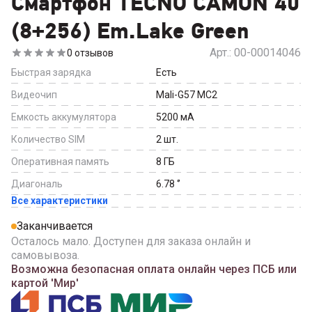
Смартфон TECNO CAMON 40
(8+256) Em.Lake Green
Арт.:
00-00014046
0
отзывов
Быстрая зарядка
Есть
Видеочип
Mali-G57 MC2
Емкость аккумулятора
5200
мА
Количество SIM
2
шт.
Оперативная память
8
ГБ
Диагональ
6.78
‘’
Все характеристики
Заканчивается
Осталось мало. Доступен для заказа онлайн и
самовывоза.
Возможна безопасная оплата онлайн через ПСБ или
картой 'Мир'