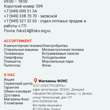
09:00 – 18:00
Короткий номер: 599
+7 (949) 099 51 54
+7 (949) 338 70 70 - запасной
+7 (949) 321 32 03 - отдел оптовых продаж и
работы с ГП
Почта: foks24@foks.org.ru
АССОРТИМЕНТ
Компьютерная техника
Электробритвы
Стиральные машины
Мелкая кухонная техника
Телевизоры
Встраиваемые панели
Смартфоны
Холодильники
Планшеты
Морозильные лари
Пылесосы
Фены
О НАС
Акция
Магазины ФОКС
Сервисный центр
ООО «ЭЛЕКТРОСВЯЗЬ»
Гарантия
Адрес регистрации: 283001, Донецкая
Обмен и возврат
Народная Республика, г. Донецк, г.о. Донецк,
Доставка
улица Челюскинцев, дом 107.
Магазины Фокс
ИНН 9309006766
О компании
Все права защищены.
©
2026
Фокс Донецк