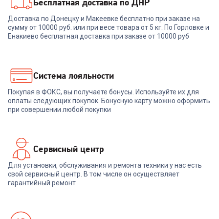
Бесплатная доставка по ДНР
00-00013740
00-00014976
Доставка по Донецку и Макеевке бесплатно при заказе на
сумму от 10000 руб. или при весе товара от 5 кг. По Горловке и
Смартфон XIAOMI Redmi 15C
Смартфон TECNO Spark 50
8/256GB (Midnight Black)
(KN4N) 4/128Gb Ink Black /
Енакиево бесплатная доставка при заказе от 10000 руб
черный
13 499
₽
12 499
₽
Система лояльности
Покупая в ФОКС, вы получаете бонусы. Используйте их для
В корзину
В корзину
оплаты следующих покупок. Бонусную карту можно оформить
при совершении любой покупки
Сервисный центр
Для установки, обслуживания и ремонта техники у нас есть
свой сервисный центр. В том числе он осуществляет
гарантийный ремонт