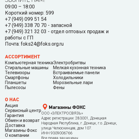
09:00 – 18:00
Короткий номер: 599
+7 (949) 099 51 54
+7 (949) 338 70 70 - запасной
+7 (949) 321 32 03 - отдел оптовых продаж и
работы с ГП
Почта: foks24@foks.org.ru
АССОРТИМЕНТ
Компьютерная техника
Электробритвы
Стиральные машины
Мелкая кухонная техника
Телевизоры
Встраиваемые панели
Смартфоны
Холодильники
Планшеты
Морозильные лари
Пылесосы
Фены
О НАС
Акция
Магазины ФОКС
Сервисный центр
ООО «ЭЛЕКТРОСВЯЗЬ»
Гарантия
Адрес регистрации: 283001, Донецкая
Обмен и возврат
Народная Республика, г. Донецк, г.о. Донецк,
Доставка
улица Челюскинцев, дом 107.
Магазины Фокс
ИНН 9309006766
О компании
Все права защищены.