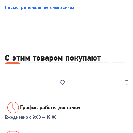
Посмотреть наличие в магазинах
С этим товаром покупают
Все
Акустические системы
Повербанки
Наушник
График работы доставки
Ежедневно с 9:00 — 18:00
00-00014110
6980800
Внешний аккумулятор Tecno
Портативная колонка JBL