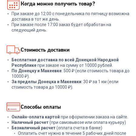
Когда можно получить товар?
Pocket S201 20000mAh 2.4A
Xtreme 4
2xUSB-A/USB-C черный
При заказе до 12:00 с понедельника по пятницу возможна
+
53
бонуса
доставка в тот же день.
При заказе после 17:00 заказ будет обработан на
28 999
₽
1 799
₽
следующий день.
В корзину
В корзину
Стоимость доставки
Бесплатная доставка по всей Донецкой Народной
Республике
при заказе на сумму от 10000 рублей.
По Донецку и Макеевке
: 500 ₽ (если стоимость товара до
10000 ₽).
За пределы Донецка и Макеевки
: 30 ₽ за 1 км (если
стоимость товара до 10000 ₽).
Способы оплаты
Онлайн-оплата картой
при оформлении заказа на сайте.
Наличный расчет
(при самовывозе или оплата курьеру)
Безналичный расчет
(оплата счета в банке)
Оплатить счет нужно в течение 5 рабочих дней после