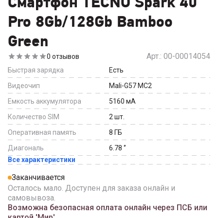
Смартфон TECNO Spark 40
Pro 8Gb/128Gb Bamboo
Green
Арт.:
00-00014054
0
отзывов
Быстрая зарядка
Есть
Видеочип
Mali-G57 MC2
Емкость аккумулятора
5160
мА
Количество SIM
2
шт.
Оперативная память
8
ГБ
Диагональ
6.78
‘’
Все характеристики
Заканчивается
Осталось мало. Доступен для заказа онлайн и
самовывоза.
Возможна безопасная оплата онлайн через ПСБ или
картой 'Мир'