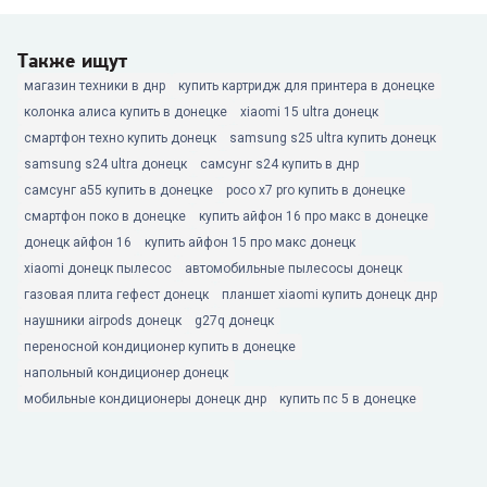
Также ищут
магазин техники в днр
купить картридж для принтера в донецке
колонка алиса купить в донецке
xiaomi 15 ultra донецк
смартфон техно купить донецк
samsung s25 ultra купить донецк
samsung s24 ultra донецк
самсунг s24 купить в днр
самсунг а55 купить в донецке
poco x7 pro купить в донецке
смартфон поко в донецке
купить айфон 16 про макс в донецке
донецк айфон 16
купить айфон 15 про макс донецк
xiaomi донецк пылесос
автомобильные пылесосы донецк
газовая плита гефест донецк
планшет xiaomi купить донецк днр
наушники airpods донецк
g27q донецк
переносной кондиционер купить в донецке
напольный кондиционер донецк
мобильные кондиционеры донецк днр
купить пс 5 в донецке