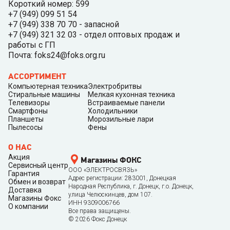
Короткий номер: 599
+7 (949) 099 51 54
+7 (949) 338 70 70 - запасной
+7 (949) 321 32 03 - отдел оптовых продаж и
работы с ГП
Почта: foks24@foks.org.ru
АССОРТИМЕНТ
Компьютерная техника
Электробритвы
Стиральные машины
Мелкая кухонная техника
Телевизоры
Встраиваемые панели
Смартфоны
Холодильники
Планшеты
Морозильные лари
Пылесосы
Фены
О НАС
Акция
Магазины ФОКС
Сервисный центр
ООО «ЭЛЕКТРОСВЯЗЬ»
Гарантия
Адрес регистрации: 283001, Донецкая
Обмен и возврат
Народная Республика, г. Донецк, г.о. Донецк,
Доставка
улица Челюскинцев, дом 107.
Магазины Фокс
ИНН 9309006766
О компании
Все права защищены.
©
2026
Фокс Донецк