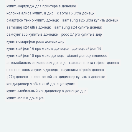
купить картридж для принтера в донецке
колонка алиса купить в днр
xiaomi 15 ultra донецк
смартфон техно купить донецк
samsung s25 ultra купить донецк
samsung s24 ultra донецк
samsung s24 купить донецк
самсунг а55 купить в донецке
poco x7 pro купить в днр
купить смартфон poco донецк днр
купить айфон 16 про макс в донецке
донецк айфон 16
купить айфон 15 про макс донецк
xiaomi донецк пылесос
автомобильные пылесосы донецк
газовая плита гефест донецк
планшет сяоми купить донецк
наушники airpods донецк
g27q донецк
переносной кондиционер купить в донецке
кондиционер мобильный донецке купить
купить мобильный кондиционер в донецке днр
купить пс 5 в донецке