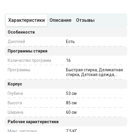
Характеристики
Описание
Отзывы
Особенности
Дисплей
Есть
Программы стирки
Количество программ
16
Программы
Быстрая стирка, Деликатная
стирка, Детская одежда,
Хлопок, Микс, Шерсть,
Корпус
Синтетика, Спорт,
Суперчёрное
Глубина
53
см
Высота
85
см
Ширина
60
см
Рабочие характеристики
Макс. загрузка
7.5
КГ