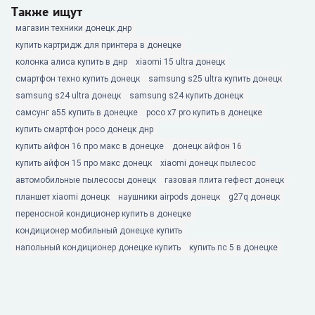
Также ищут
магазин техники донецк днр
купить картридж для принтера в донецке
колонка алиса купить в днр
xiaomi 15 ultra донецк
смартфон техно купить донецк
samsung s25 ultra купить донецк
samsung s24 ultra донецк
samsung s24 купить донецк
самсунг а55 купить в донецке
poco x7 pro купить в донецке
купить смартфон poco донецк днр
купить айфон 16 про макс в донецке
донецк айфон 16
купить айфон 15 про макс донецк
xiaomi донецк пылесос
автомобильные пылесосы донецк
газовая плита гефест донецк
планшет xiaomi донецк
наушники airpods донецк
g27q донецк
переносной кондиционер купить в донецке
кондиционер мобильный донецке купить
напольный кондиционер донецке купить
купить пс 5 в донецке