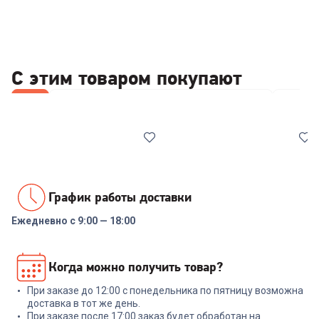
С этим товаром покупают
Все
Стабилизаторы/отсекатели напряжения
Отпари
График работы доставки
Ежедневно с 9:00 — 18:00
00-00014086
6905036
Реле напряжения Rucelf
Парогенератор KITFORT
Когда можно получить товар?
SRW-16A 3кВА
КТ-9126
При заказе до 12:00 с понедельника по пятницу возможна
+
47
бонусов
+
77
бонусов
доставка в тот же день.
При заказе после 17:00 заказ будет обработан на