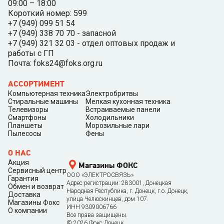
09:00 – 18:00
Короткий номер: 599
+7 (949) 099 51 54
+7 (949) 338 70 70 - запасной
+7 (949) 321 32 03 - отдел оптовых продаж и
работы с ГП
Почта: foks24@foks.org.ru
АССОРТИМЕНТ
Компьютерная техника
Электробритвы
Стиральные машины
Мелкая кухонная техника
Телевизоры
Встраиваемые панели
Смартфоны
Холодильники
Планшеты
Морозильные лари
Пылесосы
Фены
О НАС
Акция
Магазины ФОКС
Сервисный центр
ООО «ЭЛЕКТРОСВЯЗЬ»
Гарантия
Адрес регистрации: 283001, Донецкая
Обмен и возврат
Народная Республика, г. Донецк, г.о. Донецк,
Доставка
улица Челюскинцев, дом 107.
Магазины Фокс
ИНН 9309006766
О компании
Все права защищены.
©
2026
Фокс Донецк