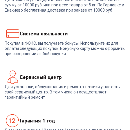
Стиральная машина SHIVAKI
сумму от 10000 руб. или при весе товара от 5 кг. По Горловке и
Стиральная машина INDESIT
TT70P grey
BWSA 5109 WWV (УЦЕНКА!!!)
Енакиево бесплатная доставка при заказе от 10000 руб
+
419
бонусов
14 899
₽
13 999
₽
Система лояльности
Покупая в ФОКС, вы получаете бонусы. Используйте их для
В корзину
В корзину
оплаты следующих покупок. Бонусную карту можно оформить
при совершении любой покупки
Сервисный центр
Для установки, обслуживания и ремонта техники у нас есть
свой сервисный центр. В том числе он осуществляет
гарантийный ремонт
Гарантия 1 год