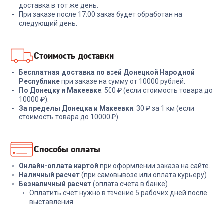
+
47
бонусов
+
77
бонусов
доставка в тот же день.
При заказе после 17:00 заказ будет обработан на
1 599
₽
2 579
₽
следующий день.
В корзину
В корзину
Стоимость доставки
Бесплатная доставка по всей Донецкой Народной
Республике
при заказе на сумму от 10000 рублей.
По Донецку и Макеевке
: 500 ₽ (если стоимость товара до
10000 ₽).
За пределы Донецка и Макеевки
: 30 ₽ за 1 км (если
стоимость товара до 10000 ₽).
Способы оплаты
Онлайн-оплата картой
при оформлении заказа на сайте.
Наличный расчет
(при самовывозе или оплата курьеру)
Безналичный расчет
(оплата счета в банке)
Оплатить счет нужно в течение 5 рабочих дней после
выставления.