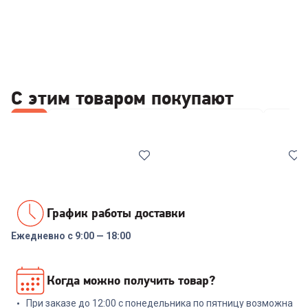
С этим товаром покупают
Все
Стабилизаторы/отсекатели напряжения
Отпари
График работы доставки
Ежедневно с 9:00 — 18:00
00-00014086
6905036
Реле напряжения Rucelf
Парогенератор KITFORT
Когда можно получить товар?
SRW-16A 3кВА
КТ-9126
При заказе до 12:00 с понедельника по пятницу возможна