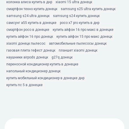
колонка алиса купить в днр
xiaomi 15 ultra донецк
смартфон техно купить донецк
samsung s25 ultra купить донецк
samsung s24 ultra донецк
samsung s24 купить донецк
самсунг а55 купить в донецке
poco x7 pro купить в днр
смартфон poco в донецке
купить айфон 16 про макс в донецке
купить айфон 16 про донецк
купить айфон 15 про макс донецк
xiaomi донецк пылесос
автомобильные пылесосы донецк
газовая плита гефест донецк
планшет xiaomi донецк
наушники airpods донецк
g27q донецк
переносной кондиционер купить в донецке
напольный кондиционер донецк
купить мобильный кондиционер в донецке днр
купить пс 5 в донецке