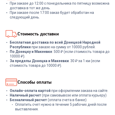
При заказе до 12:00 с понедельника по пятницу возможна
+
47
бонусов
+
77
бонусов
доставка в тот же день.
При заказе после 17:00 заказ будет обработан на
1 599
₽
2 579
₽
следующий день.
В корзину
В корзину
Стоимость доставки
Бесплатная доставка по всей Донецкой Народной
Республике
при заказе на сумму от 10000 рублей.
По Донецку и Макеевке
: 500 ₽ (если стоимость товара до
10000 ₽).
За пределы Донецка и Макеевки
: 30 ₽ за 1 км (если
стоимость товара до 10000 ₽).
Способы оплаты
Онлайн-оплата картой
при оформлении заказа на сайте.
Наличный расчет
(при самовывозе или оплата курьеру)
Безналичный расчет
(оплата счета в банке)
Оплатить счет нужно в течение 5 рабочих дней после
выставления.