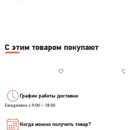
С этим товаром покупают
Все
Стабилизаторы/отсекатели напряжения
Отпари
График работы доставки
Ежедневно с 9:00 — 18:00
00-00014086
6905036
Реле напряжения Rucelf
Парогенератор KITFORT
Когда можно получить товар?
SRW-16A 3кВА
КТ-9126