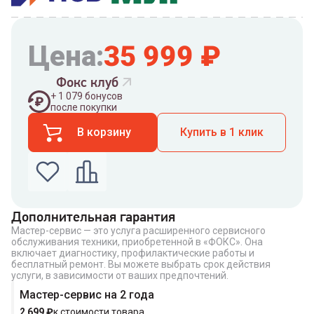
Цена:
35 999
₽
Фокс клуб
+
1 079
бонусов
после покупки
В корзину
Купить в 1 клик
Дополнительная гарантия
Мастер-сервис — это услуга расширенного сервисного
Введите номер телефона по которому можно
обслуживания техники, приобретенной в «ФОКС». Она
связаться с вами
включает диагностику, профилактические работы и
Номер телефона
бесплатный ремонт. Вы можете выбрать срок действия
услуги, в зависимости от ваших предпочтений.
Мастер-сервис на 2 года
2 699
₽
к стоимости товара