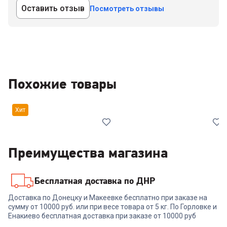
Оставить отзыв
Посмотреть отзывы
Похожие товары
Хит
Преимущества магазина
Бесплатная доставка по ДНР
00-00014026
00-00014602
Доставка по Донецку и Макеевке бесплатно при заказе на
Стиральная машина LG
Стиральная машина LG
сумму от 10000 руб. или при весе товара от 5 кг. По Горловке и
F1096ND3
F12M7NDS1
Енакиево бесплатная доставка при заказе от 10000 руб