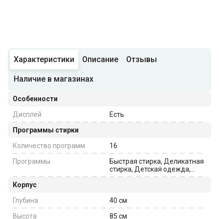
Характеристики
Описание
Отзывы
Наличие в магазинах
Особенности
Дисплей
Есть
Программы стирки
Количество программ
16
Программы
Быстрая стирка, Деликатная
стирка, Детская одежда,
Хлопок, Интенсивная стирка,
Корпус
Микс, Нормальная белое/
цветное, Синтетика
Глубина
40
см
Высота
85
см