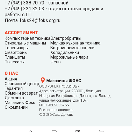
+7 (949) 338 70 70 - запасной
+7 (949) 321 32 03 - отдел оптовых продаж и
работы с ГП
Почта: foks24@foks.org.ru
АССОРТИМЕНТ
Компьютерная техника
Электробритвы
Стиральные машины
Мелкая кухонная техника
Телевизоры
Встраиваемые панели
Смартфоны
Холодильники
Планшеты
Морозильные лари
Пылесосы
Фены
О НАС
Акция
Магазины ФОКС
Сервисный центр
ООО «ЭЛЕКТРОСВЯЗЬ»
Гарантия
Адрес регистрации: 283001, Донецкая
Обмен и возврат
Народная Республика, г. Донецк, г.о. Донецк,
Доставка
улица Челюскинцев, дом 107.
Магазины Фокс
ИНН 9309006766
О компании
Все права защищены.
©
2026
Фокс Донецк