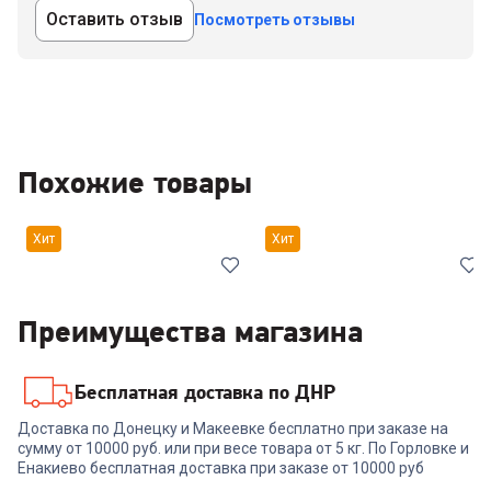
Оставить отзыв
Посмотреть отзывы
Похожие товары
Хит
Хит
Преимущества магазина
Бесплатная доставка по ДНР
5.0
(
1
)
5804403
6617826
Доставка по Донецку и Макеевке бесплатно при заказе на
Стиральная машина INDESIT
Стиральная машина
сумму от 10000 руб. или при весе товара от 5 кг. По Горловке и
IWUD 4105 (EU)
БИРЮСА WM-ME610/04
Енакиево бесплатная доставка при заказе от 10000 руб