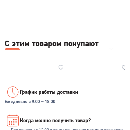
С этим товаром покупают
Все
Стабилизаторы/отсекатели напряжения
Отпари
График работы доставки
Ежедневно с 9:00 — 18:00
00-00014086
6905036
Реле напряжения Rucelf
Парогенератор KITFORT
Когда можно получить товар?
SRW-16A 3кВА
КТ-9126