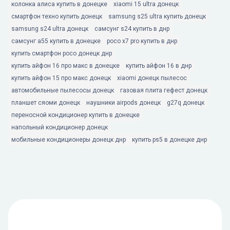
колонка алиса купить в донецке
xiaomi 15 ultra донецк
смартфон техно купить донецк
samsung s25 ultra купить донецк
samsung s24 ultra донецк
самсунг s24 купить в днр
самсунг а55 купить в донецке
poco x7 pro купить в днр
купить смартфон poco донецк днр
купить айфон 16 про макс в донецке
купить айфон 16 в днр
купить айфон 15 про макс донецк
xiaomi донецк пылесос
автомобильные пылесосы донецк
газовая плита гефест донецк
планшет сяоми донецк
наушники airpods донецк
g27q донецк
переносной кондиционер купить в донецке
напольный кондиционер донецк
мобильные кондиционеры донецк днр
купить ps5 в донецке днр