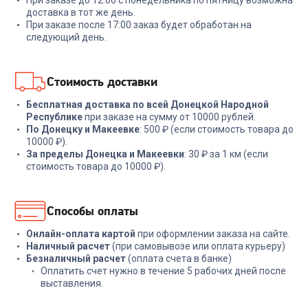
При заказе до 12:00 с понедельника по пятницу возможна
+
47
бонусов
+
77
бонусов
доставка в тот же день.
При заказе после 17:00 заказ будет обработан на
1 599
₽
2 579
₽
следующий день.
В корзину
В корзину
Стоимость доставки
Бесплатная доставка по всей Донецкой Народной
Республике
при заказе на сумму от 10000 рублей.
По Донецку и Макеевке
: 500 ₽ (если стоимость товара до
10000 ₽).
За пределы Донецка и Макеевки
: 30 ₽ за 1 км (если
стоимость товара до 10000 ₽).
Способы оплаты
Онлайн-оплата картой
при оформлении заказа на сайте.
Наличный расчет
(при самовывозе или оплата курьеру)
Безналичный расчет
(оплата счета в банке)
Оплатить счет нужно в течение 5 рабочих дней после
выставления.