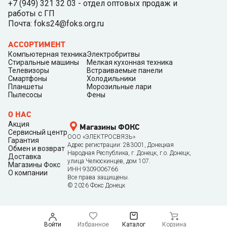
+7 (949) 321 32 03 - отдел оптовых продаж и
работы с ГП
Почта: foks24@foks.org.ru
АССОРТИМЕНТ
Компьютерная техника
Электробритвы
Стиральные машины
Мелкая кухонная техника
Телевизоры
Встраиваемые панели
Смартфоны
Холодильники
Планшеты
Морозильные лари
Пылесосы
Фены
О НАС
Акция
Магазины ФОКС
Сервисный центр
ООО «ЭЛЕКТРОСВЯЗЬ»
Гарантия
Адрес регистрации: 283001, Донецкая
Обмен и возврат
Народная Республика, г. Донецк, г.о. Донецк,
Доставка
улица Челюскинцев, дом 107.
Магазины Фокс
ИНН 9309006766
О компании
Все права защищены.
©
2026
Фокс Донецк
Войти
Избранное
Каталог
Корзина