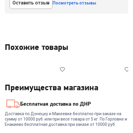
Оставить отзыв
Посмотреть отзывы
Похожие товары
Преимущества магазина
Бесплатная доставка по ДНР
00-00014038
7081534
Доставка по Донецку и Макеевке бесплатно при заказе на
Стиральная машина LG
Стиральная машина
сумму от 10000 руб. или при весе товара от 5 кг. По Горловке и
F4V5VS9B
SAMSUNG
Енакиево бесплатная доставка при заказе от 10000 руб
WW80AG6S28AELP