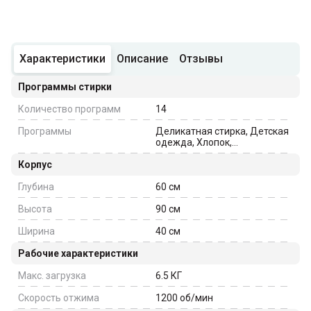
Характеристики
Описание
Отзывы
Программы стирки
Количество программ
14
Программы
Деликатная стирка, Детская
одежда, Хлопок,
Интенсивная стирка,
Корпус
Нормальная белое/цветное,
Шерсть, Синтетика
Глубина
60
см
Высота
90
см
Ширина
40
см
Рабочие характеристики
Макс. загрузка
6.5
КГ
Скорость отжима
1200
об/мин