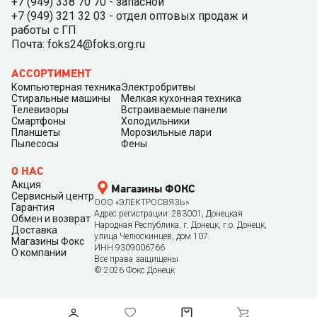
+7 (949) 338 70 70 - запасной
+7 (949) 321 32 03 - отдел оптовых продаж и
работы с ГП
Почта: foks24@foks.org.ru
АССОРТИМЕНТ
Компьютерная техника
Электробритвы
Стиральные машины
Мелкая кухонная техника
Телевизоры
Встраиваемые панели
Смартфоны
Холодильники
Планшеты
Морозильные лари
Пылесосы
Фены
О НАС
Акция
Магазины ФОКС
Сервисный центр
ООО «ЭЛЕКТРОСВЯЗЬ»
Гарантия
Адрес регистрации: 283001, Донецкая
Обмен и возврат
Народная Республика, г. Донецк, г.о. Донецк,
Доставка
улица Челюскинцев, дом 107.
Магазины Фокс
ИНН 9309006766
О компании
Все права защищены.
©
2026
Фокс Донецк