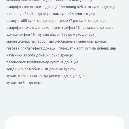
колонка алиса купить в днр
xiaomi 15 ultra донецк
смартфон техно купить донецк
samsung s25 ultra купить донецк
samsung s24 ultra донецк
самсунг s24 купить в днр
самсунг а55 купить в донецке
poco x7 pro купить в донецке
смартфон поко в донецке
купить айфон 16 про макс в донецке
донецк айфон 16
купить айфон 15 про макс донецк
xiaomi донецк пылесос
автомобильные пылесосы донецк
газовая плита гефест донецк
планшет xiaomi купить донецк днр
наушники airpods донецк
g27q донецк
переносной кондиционер купить в донецке
кондиционер мобильный донецке купить
купить мобильный кондиционер в донецке днр
купить пс 5 в донецке