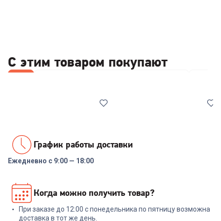
С этим товаром покупают
Все
Стабилизаторы/отсекатели напряжения
Отпари
График работы доставки
Ежедневно с 9:00 — 18:00
00-00014086
6905036
Реле напряжения Rucelf
Парогенератор KITFORT
Когда можно получить товар?
SRW-16A 3кВА
КТ-9126
При заказе до 12:00 с понедельника по пятницу возможна
+
47
бонусов
+
77
бонусов
доставка в тот же день.