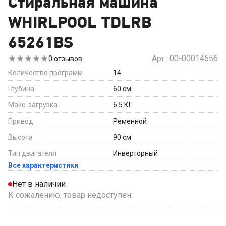
Стиральная машина
WHIRLPOOL TDLRB
65261BS
Арт.:
00-00014656
0
отзывов
Количество программ
14
Глубина
60
см
Макс. загрузка
6.5
КГ
Привод
Ременной
Высота
90
см
Тип двигателя
Инверторный
Все характеристики
Нет в наличии
К сожалению, товар недоступен.