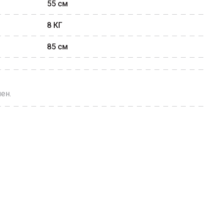
55
см
8
КГ
85
см
ен.