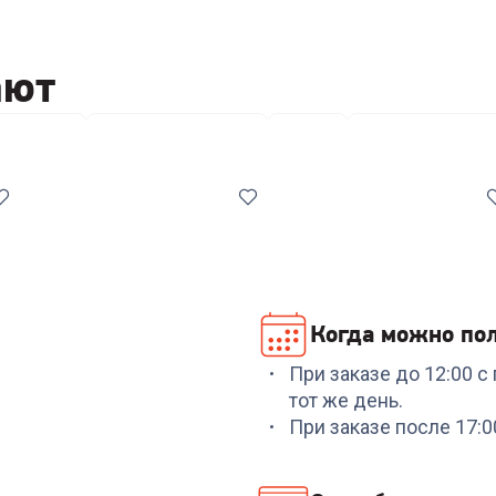
ают
риватели
Сушилки для белья
Утюги
Гладильные дос
Когда можно пол
При заказе до 12:00 
Код:
7051528
Код:
6962351
тот же день.
НИКА Сушилка для
Утюг PHILIPS
При заказе после 17:
белья напольная СБВ5/
DST8020/20
Б (белый)
+
119
бонусов
+
449
бонусов