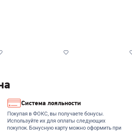
на
Система лояльности
Код:
6771871
Код:
6840696
G
Стиральная машина
Стиральная машина
Покупая в ФОКС, вы получаете бонусы.
HAIER RTXS G382TM/1-
GORENJE
Используйте их для оплаты следующих
07
W1NHPI60SCSIRV
покупок. Бонусную карту можно оформить при
(WFLP6010)
+
1 439
бонусов
+
1 469
бонусов