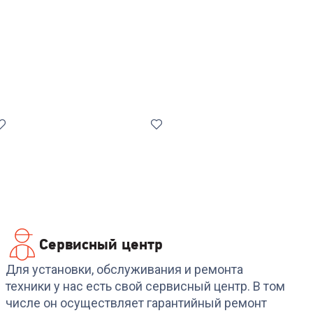
Сервисный центр
Код:
7019987
Код:
6931248
Стиральная машина
Стиральная машина
Для установки, обслуживания и ремонта
MAUNFELD
SAMSUNG WW
техники у нас есть свой сервисный центр. В том
MFWM127WH
70A6S23AE
числе он осуществляет гарантийный ремонт
+
1 469
бонусов
+
1 619
бонусов