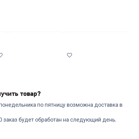
ки
Средства для стирки
Антивибрационные подставки
учить товар?
с понедельника по пятницу возможна доставка в
Код:
6996529
Код:
6671835
Гладильная доска
Отпариватель TEFAL
00 заказ будет обработан на следующий день.
НИКА Haushalt P(HP1)
DV9000E0
+
173
бонуса
+
95
бонусов