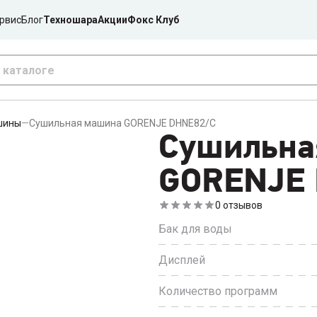
рвис
Блог
Техношара
Акции
Фокс Клуб
шины
—
Сушильная машина GORENJE DHNE82/C
Сушильна
GORENJE 
0
отзывов
Бак для воды
Дисплей
Количество программ