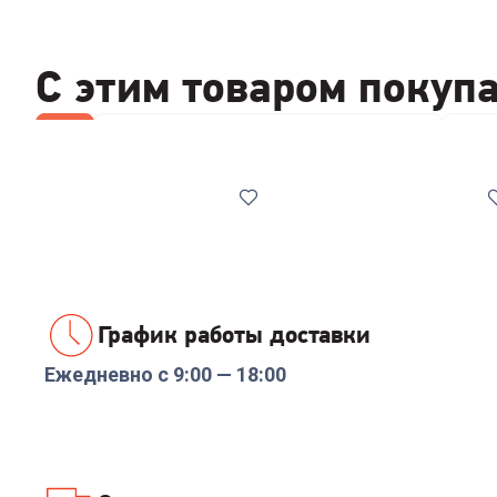
С этим товаром покуп
Все
Стабилизаторы/отсекатели напряжения
Отпа
График работы доставки
Ежедневно с 9:00 — 18:00
Код:
00-00014086
Код:
6905036
Реле напряжения
Парогенератор
Rucelf SRW-16A 3кВА
KITFORT КТ-9126
+
47
бонусов
+
77
бонусов