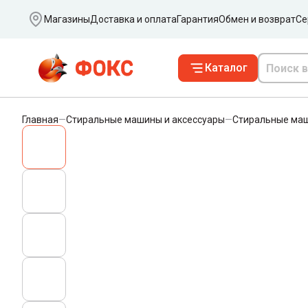
Ваш город
Магазины
Доставка и оплата
Гарантия
Обмен и возврат
Се
Каталог
Главная
—
Стиральные машины и аксессуары
—
Стиральные ма