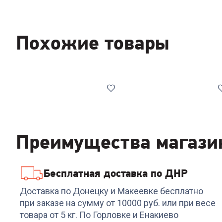
Похожие товары
Преимущества магази
Бесплатная доставка по ДНР
Код:
00-00013772
Код:
00-00013557
Стиральная машина L
Стиральная машина LG
Доставка по Донецку и Макеевке бесплатно
F1296TD4
F2V5HS9B
при заказе на сумму от 10000 руб. или при весе
товара от 5 кг. По Горловке и Енакиево
+
1 499
бонусов