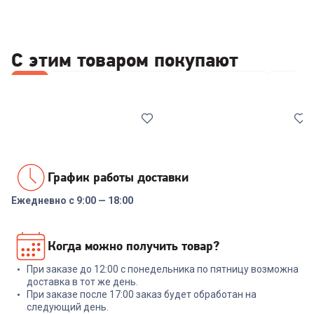
С этим товаром покупают
Все
Стабилизаторы/отсекатели напряжения
Wi-Fi 
График работы доставки
Ежедневно с 9:00 — 18:00
00-00014086
6626558
Реле напряжения Rucelf
Роутер TP-LINK Archer C24
Когда можно получить товар?
SRW-16A 3кВА
При заказе до 12:00 с понедельника по пятницу возможна
+
68
бонусов
+
47
бонусов
доставка в тот же день.
При заказе после 17:00 заказ будет обработан на
2 299
₽
1 599
₽
следующий день.