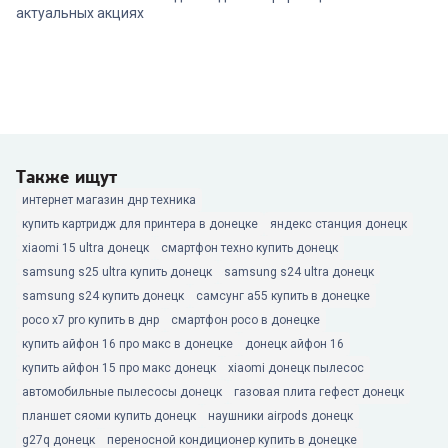
актуальных акциях
Также ищут
интернет магазин днр техника
купить картридж для принтера в донецке
яндекс станция донецк
xiaomi 15 ultra донецк
смартфон техно купить донецк
samsung s25 ultra купить донецк
samsung s24 ultra донецк
samsung s24 купить донецк
самсунг а55 купить в донецке
poco x7 pro купить в днр
смартфон poco в донецке
купить айфон 16 про макс в донецке
донецк айфон 16
купить айфон 15 про макс донецк
xiaomi донецк пылесос
автомобильные пылесосы донецк
газовая плита гефест донецк
планшет сяоми купить донецк
наушники airpods донецк
g27q донецк
переносной кондиционер купить в донецке