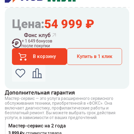
Цена:
54 999
₽
Фокс клуб
+
1 649
бонусов
после покупки
В корзину
Купить в 1 клик
Дополнительная гарантия
Мастер-сервис — это услуга расширенного сервисного
Введите номер телефона по которому можно
обслуживания техники, приобретенной в «ФОКС». Она
связаться с вами
включает диагностику, профилактические работы и
Номер телефона
бесплатный ремонт. Вы можете выбрать срок действия
услуги, в зависимости от ваших предпочтений.
Мастер-сервис на 2 года
3 899
₽
к стоимости товара