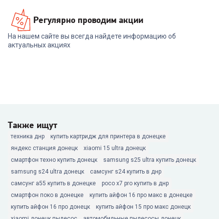
Регулярно проводим акции
На нашем сайте вы всегда найдете информацию об
актуальных акциях
Также ищут
техника днр
купить картридж для принтера в донецке
яндекс станция донецк
xiaomi 15 ultra донецк
смартфон техно купить донецк
samsung s25 ultra купить донецк
samsung s24 ultra донецк
самсунг s24 купить в днр
самсунг а55 купить в донецке
poco x7 pro купить в днр
смартфон поко в донецке
купить айфон 16 про макс в донецке
купить айфон 16 про донецк
купить айфон 15 про макс донецк
xiaomi донецк пылесос
автомобильные пылесосы донецк