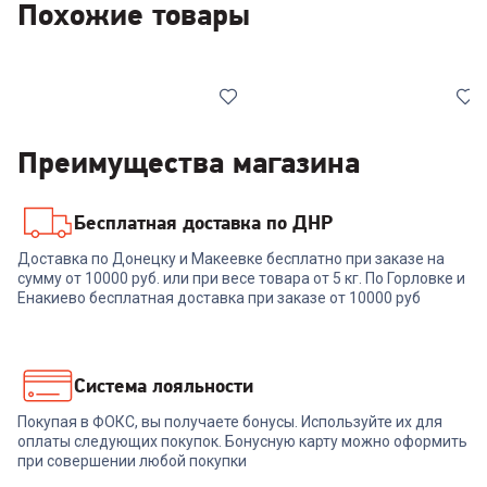
Похожие товары
Преимущества магазина
Бесплатная доставка по ДНР
00-00014762
4.2
(
5
)
7119345
Доставка по Донецку и Макеевке бесплатно при заказе на
сумму от 10000 руб. или при весе товара от 5 кг. По Горловке и
Телевизор TCL 55P7L
Телевизор TCL 65P7K
Енакиево бесплатная доставка при заказе от 10000 руб
54 999
₽
57 999
₽
Система лояльности
Покупая в ФОКС, вы получаете бонусы. Используйте их для
В корзину
В корзину
оплаты следующих покупок. Бонусную карту можно оформить
при совершении любой покупки