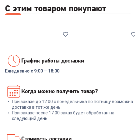
С этим товаром покупают
Все
Wi-Fi роутеры
Кронштейны и крепления ТВ
Ч
График работы доставки
Ежедневно с 9:00 — 18:00
6626558
6639165
Роутер TP-LINK Archer C24
Роутер TP-LINK ARCHER C54
Когда можно получить товар?
При заказе до 12:00 с понедельника по пятницу возможна
+
68
бонусов
+
74
бонуса
доставка в тот же день.
При заказе после 17:00 заказ будет обработан на
2 299
₽
2 499
₽
следующий день.
В корзину
В корзину
Стоимость доставки