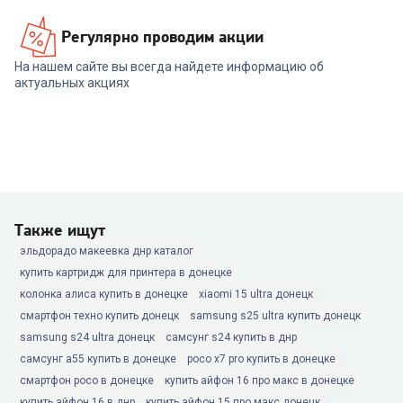
Регулярно проводим акции
На нашем сайте вы всегда найдете информацию об
актуальных акциях
Также ищут
эльдорадо макеевка днр каталог
купить картридж для принтера в донецке
колонка алиса купить в донецке
xiaomi 15 ultra донецк
смартфон техно купить донецк
samsung s25 ultra купить донецк
samsung s24 ultra донецк
самсунг s24 купить в днр
самсунг а55 купить в донецке
poco x7 pro купить в донецке
смартфон poco в донецке
купить айфон 16 про макс в донецке
купить айфон 16 в днр
купить айфон 15 про макс донецк