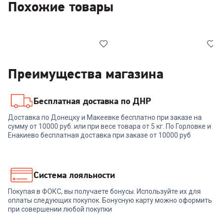
Похожие товары
Преимущества магазина
Бесплатная доставка по ДНР
00-00014835
00-00014730
Доставка по Донецку и Макеевке бесплатно при заказе на
сумму от 10000 руб. или при весе товара от 5 кг. По Горловке и
Телевизор XIAOMI TV S Mini
Телевизоры TCL 75P7L
LED 75 2026
Енакиево бесплатная доставка при заказе от 10000 руб
99 999
₽
93 999
₽
Система лояльности
Покупая в ФОКС, вы получаете бонусы. Используйте их для
В корзину
В корзину
оплаты следующих покупок. Бонусную карту можно оформить
при совершении любой покупки