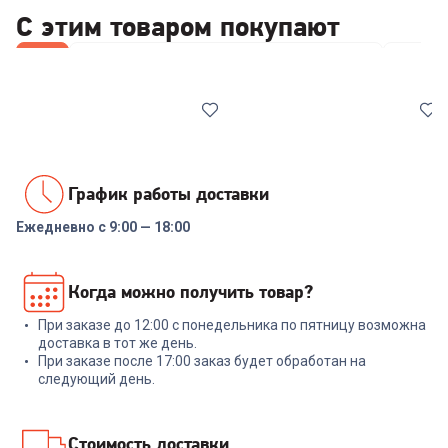
С этим товаром покупают
Все
Стабилизаторы/отсекатели напряжения
Wi-Fi 
График работы доставки
Ежедневно с 9:00 — 18:00
00-00014086
6626558
Реле напряжения Rucelf
Роутер TP-LINK Archer C24
Когда можно получить товар?
SRW-16A 3кВА
При заказе до 12:00 с понедельника по пятницу возможна
+
68
бонусов
+
47
бонусов
доставка в тот же день.
При заказе после 17:00 заказ будет обработан на
2 299
₽
1 599
₽
следующий день.
В корзину
В корзину
Стоимость доставки