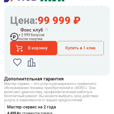
Цена:
99 999
₽
Фокс клуб
+
2 999
бонусов
после покупки
В корзину
Купить в 1 клик
Дополнительная гарантия
Мастер-сервис — это услуга расширенного сервисного
Введите номер телефона по которому можно
обслуживания техники, приобретенной в «ФОКС». Она
связаться с вами
включает диагностику, профилактические работы и
Номер телефона
бесплатный ремонт. Вы можете выбрать срок действия
услуги, в зависимости от ваших предпочтений.
Мастер-сервис на 2 года
4 499
₽
к стоимости товара