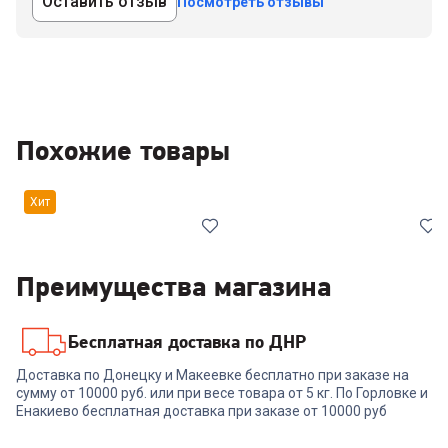
Оставить отзыв
Посмотреть отзывы
Похожие товары
Хит
Преимущества магазина
Бесплатная доставка по ДНР
4.4
(
5
)
00-00014184
4.6
(
7
)
00-00013689
Доставка по Донецку и Макеевке бесплатно при заказе на
сумму от 10000 руб. или при весе товара от 5 кг. По Горловке и
Телевизор XIAOMI TV A 55
Телевизоры SAMSUNG
2026
UE43U8000FUXRU
Енакиево бесплатная доставка при заказе от 10000 руб