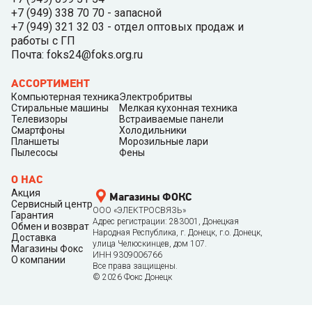
+7 (949) 338 70 70 - запасной
+7 (949) 321 32 03 - отдел оптовых продаж и
работы с ГП
Почта: foks24@foks.org.ru
АССОРТИМЕНТ
Компьютерная техника
Электробритвы
Стиральные машины
Мелкая кухонная техника
Телевизоры
Встраиваемые панели
Смартфоны
Холодильники
Планшеты
Морозильные лари
Пылесосы
Фены
О НАС
Акция
Магазины ФОКС
Сервисный центр
ООО «ЭЛЕКТРОСВЯЗЬ»
Гарантия
Адрес регистрации: 283001, Донецкая
Обмен и возврат
Народная Республика, г. Донецк, г.о. Донецк,
Доставка
улица Челюскинцев, дом 107.
Магазины Фокс
ИНН 9309006766
О компании
Все права защищены.
©
2026
Фокс Донецк