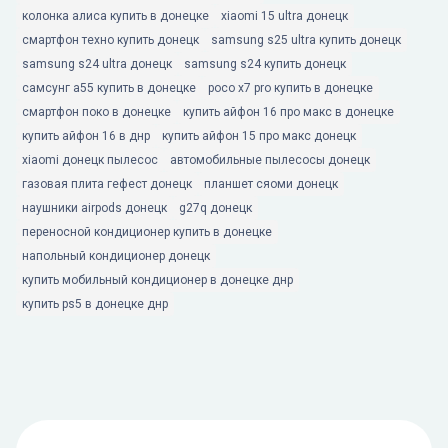
колонка алиса купить в донецке
xiaomi 15 ultra донецк
смартфон техно купить донецк
samsung s25 ultra купить донецк
samsung s24 ultra донецк
samsung s24 купить донецк
самсунг а55 купить в донецке
poco x7 pro купить в донецке
смартфон поко в донецке
купить айфон 16 про макс в донецке
купить айфон 16 в днр
купить айфон 15 про макс донецк
xiaomi донецк пылесос
автомобильные пылесосы донецк
газовая плита гефест донецк
планшет сяоми донецк
наушники airpods донецк
g27q донецк
переносной кондиционер купить в донецке
напольный кондиционер донецк
купить мобильный кондиционер в донецке днр
купить ps5 в донецке днр