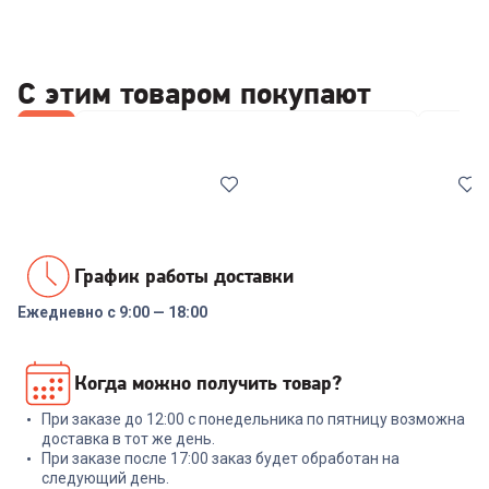
С этим товаром покупают
Все
Стабилизаторы/отсекатели напряжения
Wi-Fi 
График работы доставки
Ежедневно с 9:00 — 18:00
00-00014086
6626558
Реле напряжения Rucelf
Роутер TP-LINK Archer C24
Когда можно получить товар?
SRW-16A 3кВА
При заказе до 12:00 с понедельника по пятницу возможна
+
68
бонусов
+
47
бонусов
доставка в тот же день.
При заказе после 17:00 заказ будет обработан на
2 299
₽
1 599
₽
следующий день.