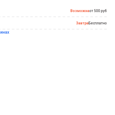
по которому можно связаться с вами
Возможна
от 500 руб
Завтра
Бесплатно
зинах
Купить в 1 клик