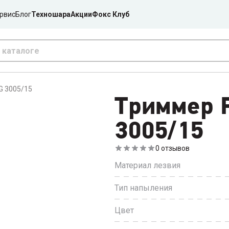
рвис
Блог
Техношара
Акции
Фокс Клуб
G 3005/15
Триммер 
3005/15
0
отзывов
Материал лезвия
Тип напыления
Цвет