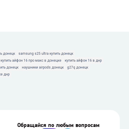
ть донецк
samsung s25 ultra купить донецк
купить айфон 16 про макс в донецке
купить айфон 16 в днр
ить донецк
наушники airpods донецк
g27q донецк
ке днр
Обращайся по любым вопросам