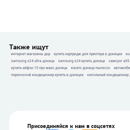
Также ищут
интернет магазины днр
купить картридж для принтера в донецке
ко
samsung s24 ultra донецк
samsung s24 купить донецк
самсунг а55
купить айфон 15 про макс донецк
xiaomi донецк пылесос
автомоби
переносной кондиционер купить в донецке
напольный кондиционер 
Присоединяйся к нам в соцсетях