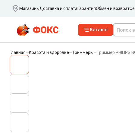
Ваш город
Магазины
Доставка и оплата
Гарантия
Обмен и возврат
Се
Каталог
Главная
—
Красота и здоровье
—
Триммеры
—
Триммер PHILIPS B