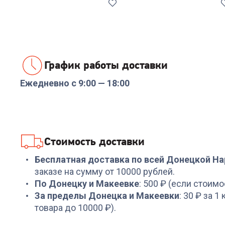
График работы доставки
Ежедневно с 9:00 — 18:00
Код:
6995882
Код:
6891782
Фен ROIDMI Hair dryer
Фен щетка ARESA AR-
Miro (White)
3228
+
314
бонусов
+
59
бонусов
Стоимость доставки
10 489
₽
1 989
₽
Бесплатная доставка по всей Донецкой Н
заказе на сумму от 10000 рублей.
По Донецку и Макеевке
: 500 ₽ (если стоимо
За пределы Донецка и Макеевки
: 30 ₽ за 1
товара до 10000 ₽).