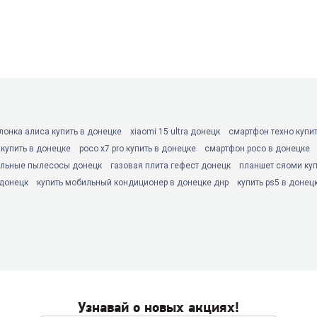
лонка алиса купить в донецке
xiaomi 15 ultra донецк
смартфон техно купи
 купить в донецке
poco x7 pro купить в донецке
смартфон poco в донецке
льные пылесосы донецк
газовая плита гефест донецк
планшет сяоми куп
донецк
купить мобильный кондиционер в донецке днр
купить ps5 в донец
Узнавай о новых акциях!