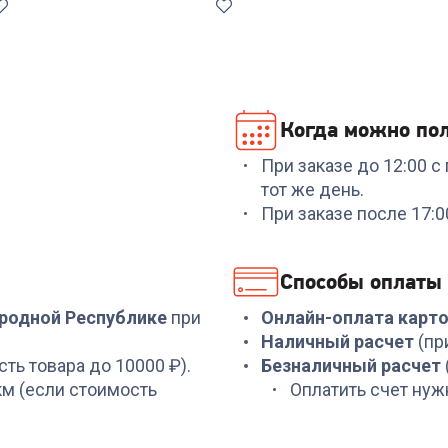
Когда можно пол
При заказе до 12:00 
Код:
7131965
тот же день.
Щетка ROWENTA
При заказе после 17:
CF9940F0
+
569
бонусов
Способы оплаты
18 989
₽
ародной Республике
при
Онлайн-оплата карт
Наличный расчет
(пр
сть товара до 10000 ₽).
Безналичный расчет
 км (если стоимость
Оплатить счет нуж