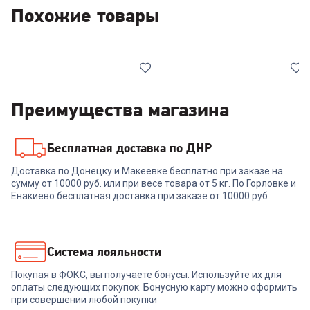
Похожие товары
Преимущества магазина
Бесплатная доставка по ДНР
6950453
6950452
Доставка по Донецку и Макеевке бесплатно при заказе на
Увлажнитель DEERMA DEM-
Увлажнитель DEERMA DEM-
сумму от 10000 руб. или при весе товара от 5 кг. По Горловке и
F952W
F951W
Енакиево бесплатная доставка при заказе от 10000 руб
+
209
бонусов
+
206
бонусов
6 989
₽
6 899
₽
Система лояльности
Покупая в ФОКС, вы получаете бонусы. Используйте их для
В корзину
В корзину
оплаты следующих покупок. Бонусную карту можно оформить
при совершении любой покупки