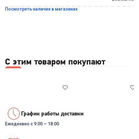
Посмотреть наличие в магазинах
Купить в 1 клик
С этим товаром покупают
Все
Наушники
Автомобильные зарядные устройств
График работы доставки
Ежедневно с 9:00 — 18:00
7072937
00-00014342
Наушники ANKER
Наушники REALME Buds T200