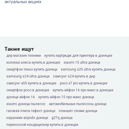
актуальных акциях
Также ищут
днр магазин техники
купить картридж для принтера в донецке
колонка алиса купить в донецке
xiaomi 15 ultra донецк
смартфон техно купить донецк
samsung s25 ultra купить донецк
samsung s24 ultra донецк
самсунг s24 купить в днр
самсунг а55 купить в донецке
poco x7 pro купить в донецке
смартфон poco в донецке
купить айфон 16 про макс в донецке
донецк айфон 16
купить айфон 15 про макс донецк
xiaomi донецк пылесос
автомобильные пылесосы донецк
газовая плита гефест донецк
планшет сяоми донецк
наушники airpods донецк
g27q донецк
переносной кондиционер купить в донецке