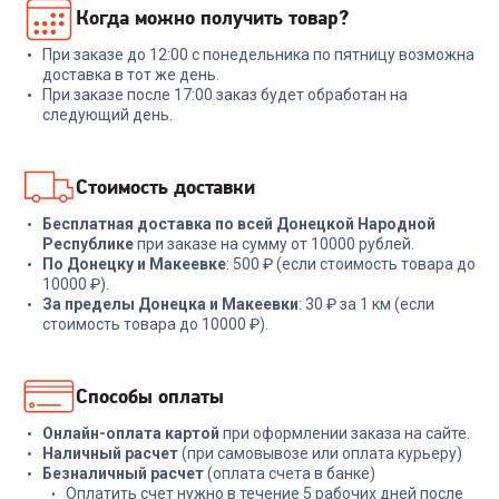
Когда можно получить товар?
SOUNDCORE VR P10 A3850
зеленый
White
При заказе до 12:00 с понедельника по пятницу возможна
+
269
бонусов
+
83
бонуса
доставка в тот же день.
При заказе после 17:00 заказ будет обработан на
8 999
₽
2 799
₽
следующий день.
В корзину
В корзину
Стоимость доставки
Бесплатная доставка по всей Донецкой Народной
Республике
при заказе на сумму от 10000 рублей.
По Донецку и Макеевке
: 500 ₽ (если стоимость товара до
10000 ₽).
За пределы Донецка и Макеевки
: 30 ₽ за 1 км (если
стоимость товара до 10000 ₽).
Способы оплаты
Онлайн-оплата картой
при оформлении заказа на сайте.
Наличный расчет
(при самовывозе или оплата курьеру)
Безналичный расчет
(оплата счета в банке)
Оплатить счет нужно в течение 5 рабочих дней после