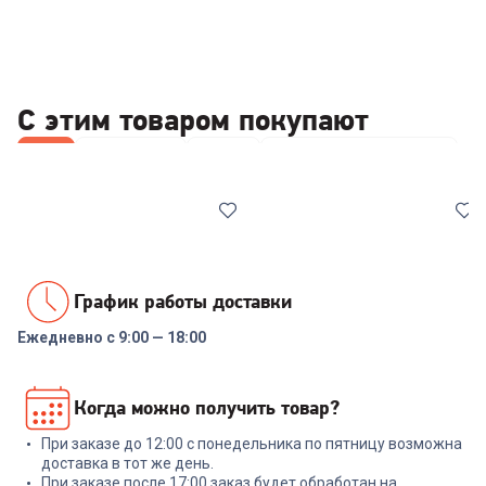
С этим товаром покупают
Все
Триммеры
Фены
Приборы для укладки
График работы доставки
Ежедневно с 9:00 — 18:00
6781205
6859472
Триммер BRAUN PT1000
Фен PHILIPS BHD302/00
Когда можно получить товар?
Precision
При заказе до 12:00 с понедельника по пятницу возможна
+
59
бонусов
+
12
бонусов
доставка в тот же день.
При заказе после 17:00 заказ будет обработан на