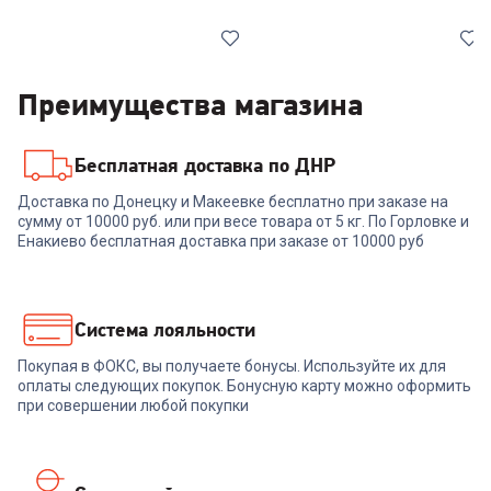
Преимущества магазина
Бесплатная доставка по ДНР
6302235
6998837
Доставка по Донецку и Макеевке бесплатно при заказе на
Мультистайлер Aresa AR-
Выпрямитель SCARLETT SC-
сумму от 10000 руб. или при весе товара от 5 кг. По Горловке и
3306
HS60015
Енакиево бесплатная доставка при заказе от 10000 руб
+
26
бонусов
+
26
бонусов
899
₽
899
₽
Система лояльности
Покупая в ФОКС, вы получаете бонусы. Используйте их для
В корзину
В корзину
оплаты следующих покупок. Бонусную карту можно оформить
при совершении любой покупки