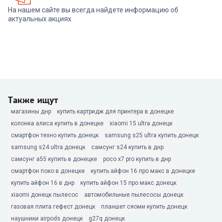
На нашем сайте вы всегда найдете информацию об
актуальных акциях
Также ищут
магазины днр
купить картридж для принтера в донецке
колонка алиса купить в донецке
xiaomi 15 ultra донецк
смартфон техно купить донецк
samsung s25 ultra купить донецк
samsung s24 ultra донецк
самсунг s24 купить в днр
самсунг а55 купить в донецке
poco x7 pro купить в днр
смартфон поко в донецке
купить айфон 16 про макс в донецке
купить айфон 16 в днр
купить айфон 15 про макс донецк
xiaomi донецк пылесос
автомобильные пылесосы донецк
газовая плита гефест донецк
планшет сяоми купить донецк
наушники airpods донецк
g27q донецк