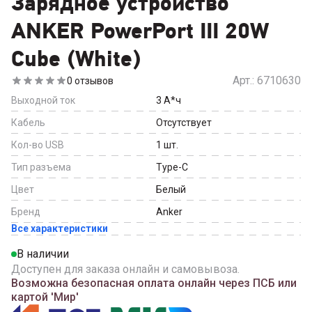
Зарядное устройство
ANKER PowerPort III 20W
Cube (White)
Арт.:
6710630
0
отзывов
Выходной ток
3
А*ч
Кабель
Отсутствует
Кол-во USB
1
шт.
Тип разъема
Type-С
Цвет
Белый
Бренд
Anker
Все характеристики
В наличии
Доступен для заказа онлайн и самовывоза.
Возможна безопасная оплата онлайн через ПСБ или
картой 'Мир'