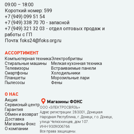
09:00 – 18:00
Короткий номер: 599
+7 (949) 099 51 54
+7 (949) 338 70 70 - запасной
+7 (949) 321 32 03 - отдел оптовых продаж и
работы с ГП
Почта: foks24@foks.org.ru
АССОРТИМЕНТ
Компьютерная техника
Электробритвы
Стиральные машины
Мелкая кухонная техника
Телевизоры
Встраиваемые панели
Смартфоны
Холодильники
Планшеты
Морозильные лари
Пылесосы
Фены
О НАС
Акция
Магазины ФОКС
Сервисный центр
ООО «ЭЛЕКТРОСВЯЗЬ»
Гарантия
Адрес регистрации: 283001, Донецкая
Обмен и возврат
Народная Республика, г. Донецк, г.о. Донецк,
Доставка
улица Челюскинцев, дом 107.
Магазины Фокс
ИНН 9309006766
О компании
Все права защищены.