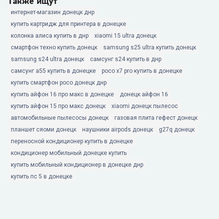
Также ищут
интернет-магазин донецк днр
купить картридж для принтера в донецке
колонка алиса купить в днр
xiaomi 15 ultra донецк
смартфон техно купить донецк
samsung s25 ultra купить донецк
samsung s24 ultra донецк
самсунг s24 купить в днр
самсунг а55 купить в донецке
poco x7 pro купить в донецке
купить смартфон poco донецк днр
купить айфон 16 про макс в донецке
донецк айфон 16
купить айфон 15 про макс донецк
xiaomi донецк пылесос
автомобильные пылесосы донецк
газовая плита гефест донецк
планшет сяоми донецк
наушники airpods донецк
g27q донецк
переносной кондиционер купить в донецке
кондиционер мобильный донецке купить
купить мобильный кондиционер в донецке днр
купить пс 5 в донецке