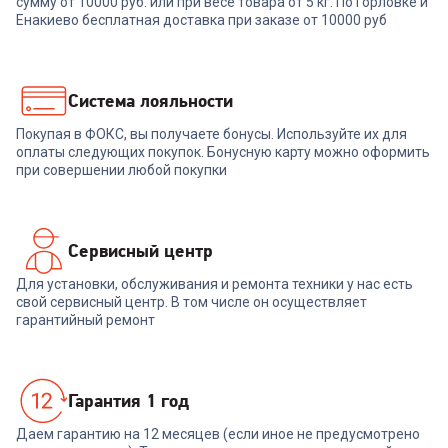
сумму от 10000 руб. или при весе товара от 5 кг. По Горловке и
PowerPort 312 - 20W
Енакиево бесплатная доставка при заказе от 10000 руб
+
29
бонусов
999
₽
Система лояльности
Покупая в ФОКС, вы получаете бонусы. Используйте их для
В корзину
оплаты следующих покупок. Бонусную карту можно оформить
при совершении любой покупки
Сервисный центр
Для установки, обслуживания и ремонта техники у нас есть
свой сервисный центр. В том числе он осуществляет
гарантийный ремонт
Гарантия 1 год
Даем гарантию на 12 месяцев (если иное не предусмотрено