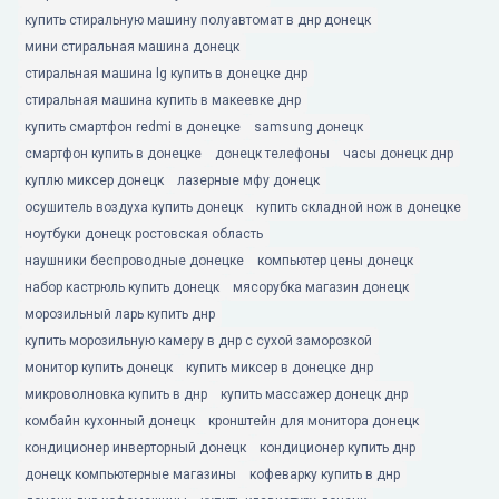
купить стиральную машину полуавтомат в днр донецк
мини стиральная машина донецк
стиральная машина lg купить в донецке днр
стиральная машина купить в макеевке днр
купить смартфон redmi в донецке
samsung донецк
смартфон купить в донецке
донецк телефоны
часы донецк днр
куплю миксер донецк
лазерные мфу донецк
осушитель воздуха купить донецк
купить складной нож в донецке
ноутбуки донецк ростовская область
наушники беспроводные донецке
компьютер цены донецк
набор кастрюль купить донецк
мясорубка магазин донецк
морозильный ларь купить днр
купить морозильную камеру в днр с сухой заморозкой
монитор купить донецк
купить миксер в донецке днр
микроволновка купить в днр
купить массажер донецк днр
комбайн кухонный донецк
кронштейн для монитора донецк
кондиционер инверторный донецк
кондиционер купить днр
донецк компьютерные магазины
кофеварку купить в днр