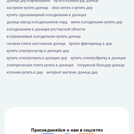
донецк днр кофемашины
купить клавиатуру донецк
кастрюли купить донецк
xbox series x купить днр
купить однокамерный холодильник в донецке
донецк завод холодильников норд
мини холодильник купить днр
холодильники в донецке ростовской области
встраиваемый холодильник купить донецк
газовая плита настольная донецк
купить фритюрницу в днр
купить электроскутер в донецке днр
купить электрогриль в донецке днр
купить электробритву в донецке
электрическая плита купить в донецке
погружной блендер донецк
колонки купить в днр
интернет магазин донецк днр
Присоединяйся к нам в соцсетях