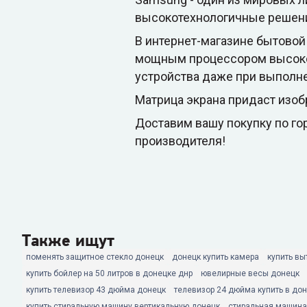
высокотехнологичные решен
В интернет-магазине бытовой
мощным процессором высокой
устройства даже при выполн
Матрица экрана придаст изо
Доставим вашу покупку по гор
производителя!
Также ищут
поменять защитное стекло донецк
донецк купить камера
купить вы
купить бойлер на 50 литров в донецке днр
ювелирные весы донецк
купить телевизор 43 дюйма донецк
телевизор 24 дюйма купить в до
купить стиральную машину вертикальную донецк
стиральная машина