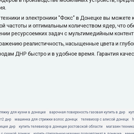
ия.
 техники и электроники "Фокс" в Донецке вы можете
 частоты и оптимальным количеством ядер, что об
ении ресурсоемких задач с мультимедийным контент
бражению реалистичность, насыщенные цвета и глубо
одам ДНР быстро и в удобное время. Гарантия качест
тяжку для кухни в донецке
варочная поверхность газовая купить в днр
ку
т2 днр
машинка для стрижки волос донецк
телевизор с алисой донецк
нецке днр
купить телевизор в донецке ростовской области
магазин техник
 с сушкой донецк
купить стиральную машину полуавтомат в донецке
мини