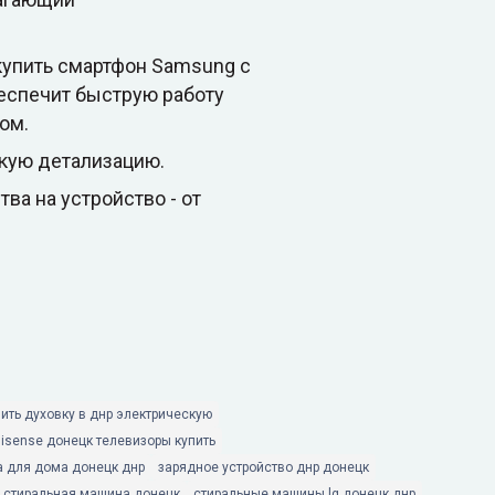
 купить смартфон Samsung с
еспечит быструю работу
ом.
кую детализацию.
ва на устройство - от
пить духовку в днр электрическую
hisense донецк телевизоры купить
а для дома донецк днр
зарядное устройство днр донецк
 стиральная машина донецк
стиральные машины lg донецк днр