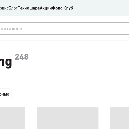
рвис
Блог
Техношара
Акции
Фокс Клуб
248
ng
ярные