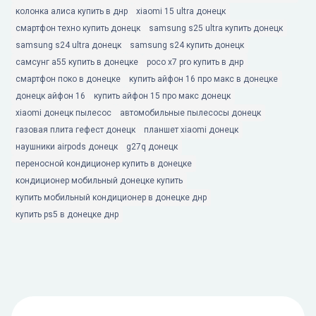
колонка алиса купить в днр
xiaomi 15 ultra донецк
смартфон техно купить донецк
samsung s25 ultra купить донецк
samsung s24 ultra донецк
samsung s24 купить донецк
самсунг а55 купить в донецке
poco x7 pro купить в днр
смартфон поко в донецке
купить айфон 16 про макс в донецке
донецк айфон 16
купить айфон 15 про макс донецк
xiaomi донецк пылесос
автомобильные пылесосы донецк
газовая плита гефест донецк
планшет xiaomi донецк
наушники airpods донецк
g27q донецк
переносной кондиционер купить в донецке
кондиционер мобильный донецке купить
купить мобильный кондиционер в донецке днр
купить ps5 в донецке днр