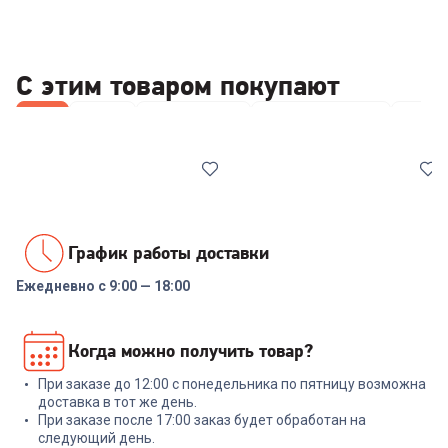
С этим товаром покупают
Все
Ножи
Сковородки
Наборы посуды
Каст
График работы доставки
Ежедневно с 9:00 — 18:00
6503465
6897935
Набор ножей RONDELL RD-
Сковорода RONDELL RD-1430
Когда можно получить товар?
1130 Urban Ultimate Набор из
Grillage 26 см.
5 ножей с подст.
При заказе до 12:00 с понедельника по пятницу возможна
+
329
бонусов
+
74
бонуса
доставка в тот же день.
При заказе после 17:00 заказ будет обработан на
10 999
₽
2 499
₽
следующий день.