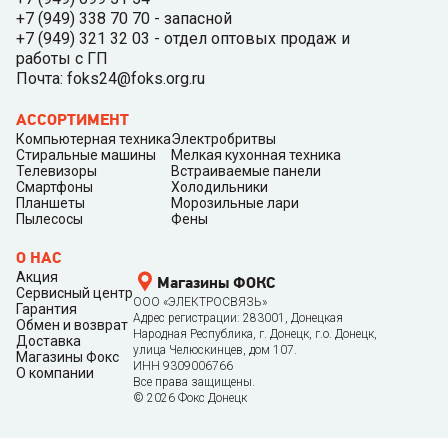
+7 (949) 338 70 70 - запасной
+7 (949) 321 32 03 - отдел оптовых продаж и
работы с ГП
Почта: foks24@foks.org.ru
АССОРТИМЕНТ
Компьютерная техника
Электробритвы
Стиральные машины
Мелкая кухонная техника
Телевизоры
Встраиваемые панели
Смартфоны
Холодильники
Планшеты
Морозильные лари
Пылесосы
Фены
О НАС
Акция
Магазины ФОКС
Сервисный центр
ООО «ЭЛЕКТРОСВЯЗЬ»
Гарантия
Адрес регистрации: 283001, Донецкая
Обмен и возврат
Народная Республика, г. Донецк, г.о. Донецк,
Доставка
улица Челюскинцев, дом 107.
Магазины Фокс
ИНН 9309006766
О компании
Все права защищены.
©
2026
Фокс Донецк