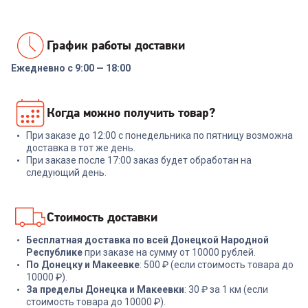
График работы доставки
Ежедневно с 9:00 — 18:00
7001491
7040878
Набор инструментов
Набор инструментов
Когда можно получить товар?
NADOBA ANEZKA 7 пр
RONDELL RD-1859 Arcane 5
предметов
При заказе до 12:00 с понедельника по пятницу возможна
+
269
бонусов
+
119
бонусов
доставка в тот же день.
При заказе после 17:00 заказ будет обработан на
8 999
₽
3 999
₽
следующий день.
В корзину
В корзину
Стоимость доставки
Бесплатная доставка по всей Донецкой Народной
Республике
при заказе на сумму от 10000 рублей.
По Донецку и Макеевке
: 500 ₽ (если стоимость товара до
10000 ₽).
За пределы Донецка и Макеевки
: 30 ₽ за 1 км (если
стоимость товара до 10000 ₽).