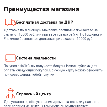
Преимущества магазина
Бесплатная доставка по ДНР
6786059
00-00014397
Доставка по Донецку и Макеевке бесплатно при заказе на
Блендер SCARLETT SC-
сумму от 10000 руб. или при весе товара от 5 кг. По Горловке и
Блендер ZELMER ZHB6000
HB42F82
(УЦЕНКА!!!)
Енакиево бесплатная доставка при заказе от 10000 руб
+
53
бонуса
1 669
₽
1 799
₽
Система лояльности
Покупая в ФОКС, вы получаете бонусы. Используйте их для
В корзину
В корзину
оплаты следующих покупок. Бонусную карту можно оформить
при совершении любой покупки
Сервисный центр
Для установки, обслуживания и ремонта техники у нас есть
свой сервисный центр. В том числе он осуществляет