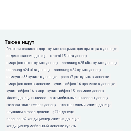
Также ищут
бытовая техника в днр
купить картридж для принтера в донецке
яндекс станция донецк
xiaomi 15 ultra донецк
смартфон техно купить донецк
samsung s25 ultra купить донецк
samsung s24 ultra донецк
samsung s24 купить донецк
самсунг а55 купить в донецке
poco x7 pro купить в донецке
смартфон поко в донецке
купить айфон 16 про макс в донецке
купить айфон 16 в днр
купить айфон 15 про макс донецк
xiaomi донецк пылесос
автомобильные пылесосы донецк
газовая плита гефест донецк
планшет сяоми купить донецк
наушники airpods донецк
g27q донецк
переносной кондиционер купить в донецке
кондиционер мобильный донецке купить