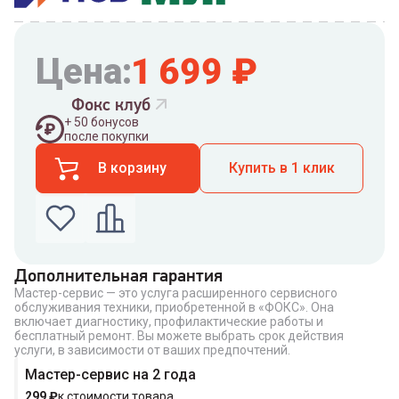
Цена:
1 699
₽
Фокс клуб
+
50
бонусов
после покупки
В корзину
Купить в 1 клик
Дополнительная гарантия
Мастер-сервис — это услуга расширенного сервисного
Введите номер телефона по которому можно
обслуживания техники, приобретенной в «ФОКС». Она
связаться с вами
включает диагностику, профилактические работы и
Номер телефона
бесплатный ремонт. Вы можете выбрать срок действия
услуги, в зависимости от ваших предпочтений.
Мастер-сервис на 2 года
299
₽
к стоимости товара