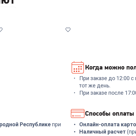
патки
Когда можно пол
При заказе до 12:00 
Код:
7040885
Код:
6418252
тот же день.
Набор посуды
Набор RONDELL RDA-1
При заказе после 17:
RONDELL RD-1662 8
5пр.ковш,кастр,сково
предметов
+
464
бонуса
+
224
бонуса
Способы оплаты
15 499
₽
7 499
₽
ародной Республике
при
Онлайн-оплата карт
Наличный расчет
(пр