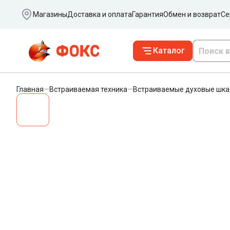
Ваш город
Магазины
Доставка и оплата
Гарантия
Обмен и возврат
Се
Каталог
Главная
—
Встраиваемая техника
—
Встраиваемые духовые шк