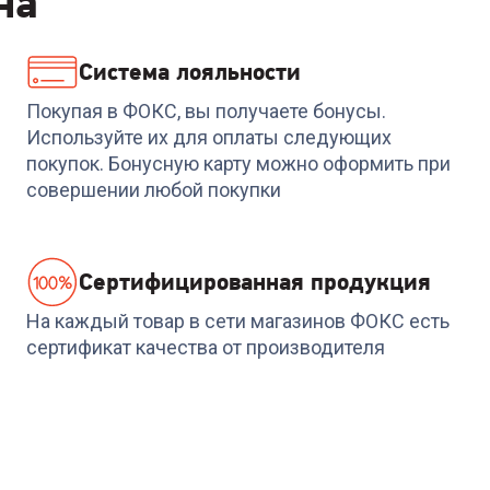
на
Система лояльности
Код:
00-00013056
Код:
00-00013484
R
Духовой шкаф
Духовой шкаф SIMFER
Покупая в ФОКС, вы получаете бонусы.
ESPERANZA OE7809R 
B6EC68122
Используйте их для оплаты следующих
покупок. Бонусную карту можно оформить при
+
899
бонусов
совершении любой покупки
29 999
₽
29 999
₽
Cертифицированная продукция
На каждый товар в сети магазинов ФОКС есть
сертификат качества от производителя