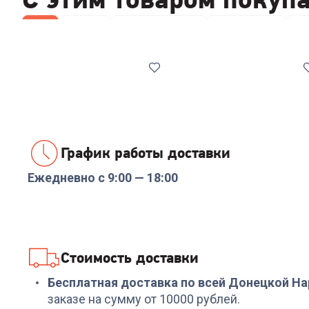
Все
Ковши
Наборы посуды
Сковородки
Ло
График работы доставки
Ежедневно с 9:00 — 18:00
Код:
5958524
Код:
7001491
Ковш RONDELL RDA-
Набор инструментов
279 Mocco 1,6л
NADOBA ANEZKA 7 пр
+
134
бонуса
+
269
бонусов
Стоимость доставки
4 499
₽
8 999
₽
Бесплатная доставка по всей Донецкой Н
заказе на сумму от 10000 рублей.