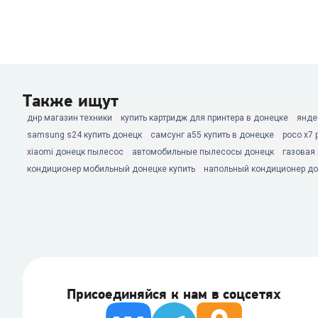
Также ищут
днр магазин техники
купить картридж для принтера в донецке
янде
samsung s24 купить донецк
самсунг а55 купить в донецке
poco x7 
xiaomi донецк пылесос
автомобильные пылесосы донецк
газовая
кондиционер мобильный донецке купить
напольный кондиционер до
Присоединяйся к нам в соцсетях