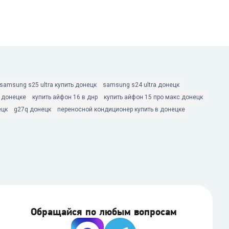
samsung s25 ultra купить донецк
samsung s24 ultra донецк
в донецке
купить айфон 16 в днр
купить айфон 15 про макс донецк
ецк
g27q донецк
переносной кондиционер купить в донецке
Обращайся по любым вопросам