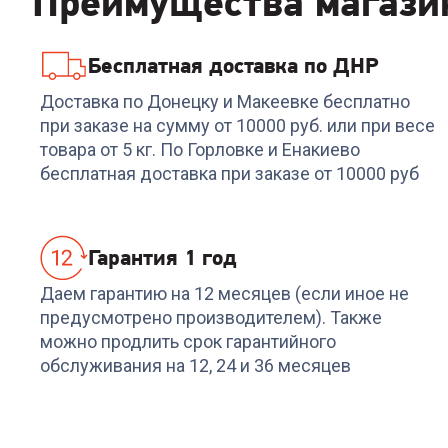
Преимущества магази
Бесплатная доставка по ДНР
Код:
6807899
Код:
6920105
Духовой шкаф SIMFER
Духовой шкаф SIMFE
Доставка по Донецку и Макеевке бесплатно
B4EM14016
B4EB14006
при заказе на сумму от 10000 руб. или при весе
товара от 5 кг. По Горловке и Енакиево
+
809
бонусов
+
899
бонусов
бесплатная доставка при заказе от 10000 руб
26 999
₽
29 999
₽
Гарантия 1 год
Даем гарантию на 12 месяцев (если иное не
предусмотрено производителем). Также
можно продлить срок гарантийного
обслуживания на 12, 24 и 36 месяцев