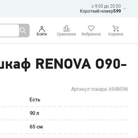
c 9:00 до 20:00
Короткий номер
599
Войти
Сравнение
Избранное
Корзина
шкаф RENOVA O90-
Артикул товара:
6948596
Есть
90
л
65
см