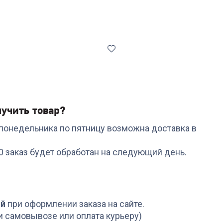
учить товар?
с понедельника по пятницу возможна доставка в
Код:
6430477
Код:
6660763
012 Kortado
Сковорода
Лопатка RONDELL RD-
00 заказ будет обработан на следующий день.
р.26см,съем.руч
ГАРДАРИКА Премьера
657 Intense
0826-03 блинная 26см
+
47
бонусов
+
7
бонусов
1 599
₽
249
₽
ой
при оформлении заказа на сайте.
и самовывозе или оплата курьеру)