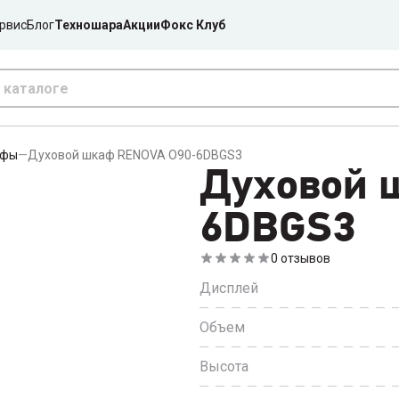
рвис
Блог
Техношара
Акции
Фокс Клуб
афы
—
Духовой шкаф RENOVA O90-6DBGS3
Духовой 
6DBGS3
0
отзывов
Дисплей
Объем
Высота