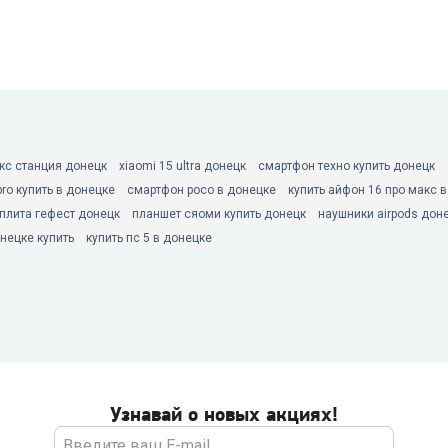
кс станция донецк
xiaomi 15 ultra донецк
смартфон техно купить донецк
pro купить в донецке
смартфон poco в донецке
купить айфон 16 про макс 
 плита гефест донецк
планшет сяоми купить донецк
наушники airpods дон
нецке купить
купить пс 5 в донецке
Узнавай о новых акциях!