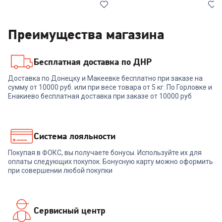
Преимущества магазина
Бесплатная доставка по ДНР
00-00014994
00-00014995
Доставка по Донецку и Макеевке бесплатно при заказе на
Чайник POLARIS PWK
Чайник POLARIS PWK
сумму от 10000 руб. или при весе товара от 5 кг. По Горловке и
0723DDW черный
1753CGL
Енакиево бесплатная доставка при заказе от 10000 руб
+
86
бонусов
+
74
бонуса
2 879
₽
2 489
₽
Система лояльности
Покупая в ФОКС, вы получаете бонусы. Используйте их для
В корзину
В корзину
оплаты следующих покупок. Бонусную карту можно оформить
при совершении любой покупки
Сервисный центр