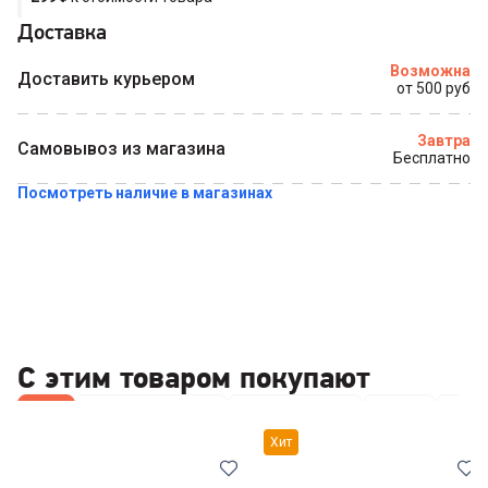
Доставка
Купить в 1 клик
Возможна
Доставить курьером
от 500 руб
Завтра
Самовывоз из магазина
Бесплатно
Посмотреть наличие в магазинах
С этим товаром покупают
Все
Наборы посуды
Кофемашины
Ножи
Коф
Хит