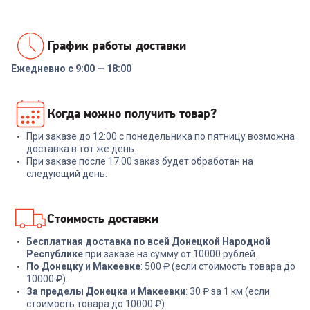
График работы доставки
Ежедневно с 9:00 — 18:00
7038561
00-00014294
Набор посуды COOLINAR
Набор посуды RONDELL RDS-
Когда можно получить товар?
(92012) 6 предметов
1291 Prime 8 пред.
При заказе до 12:00 с понедельника по пятницу возможна
+
89
бонусов
+
569
бонусов
доставка в тот же день.
При заказе после 17:00 заказ будет обработан на
2 999
₽
18 999
₽
следующий день.
В корзину
В корзину
Стоимость доставки
Бесплатная доставка по всей Донецкой Народной
Республике
при заказе на сумму от 10000 рублей.
По Донецку и Макеевке
: 500 ₽ (если стоимость товара до
10000 ₽).
За пределы Донецка и Макеевки
: 30 ₽ за 1 км (если
стоимость товара до 10000 ₽).