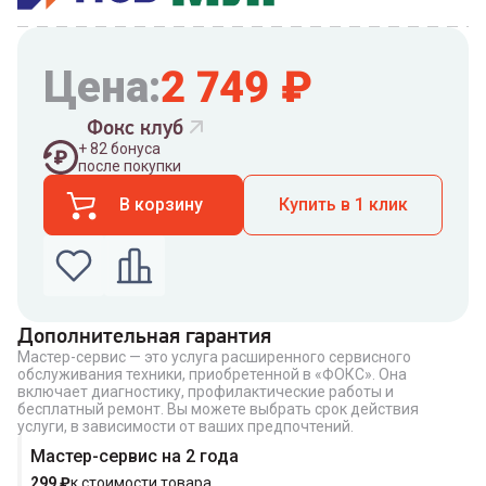
Цена:
2 749
₽
Фокс клуб
+
82
бонуса
после покупки
В корзину
Купить в 1 клик
Дополнительная гарантия
Мастер-сервис — это услуга расширенного сервисного
Введите номер телефона по которому можно
обслуживания техники, приобретенной в «ФОКС». Она
связаться с вами
включает диагностику, профилактические работы и
Номер телефона
бесплатный ремонт. Вы можете выбрать срок действия
услуги, в зависимости от ваших предпочтений.
Мастер-сервис на 2 года
299
₽
к стоимости товара