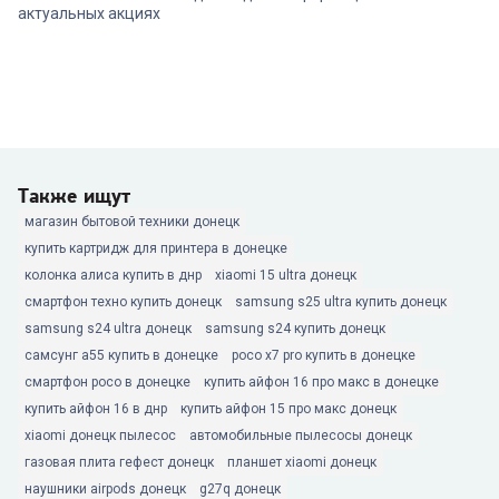
актуальных акциях
Также ищут
магазин бытовой техники донецк
купить картридж для принтера в донецке
колонка алиса купить в днр
xiaomi 15 ultra донецк
смартфон техно купить донецк
samsung s25 ultra купить донецк
samsung s24 ultra донецк
samsung s24 купить донецк
самсунг а55 купить в донецке
poco x7 pro купить в донецке
смартфон poco в донецке
купить айфон 16 про макс в донецке
купить айфон 16 в днр
купить айфон 15 про макс донецк
xiaomi донецк пылесос
автомобильные пылесосы донецк
газовая плита гефест донецк
планшет xiaomi донецк
наушники airpods донецк
g27q донецк