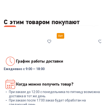
С этим товаром покупают
Все
Наборы посуды
Кофемашины
Ножи
Коф
Хит
График работы доставки
Ежедневно с 9:00 — 18:00
7038561
00-00014294
Набор посуды COOLINAR
Набор посуды RONDELL RDS-
Когда можно получить товар?
(92012) 6 предметов
1291 Prime 8 пред.
При заказе до 12:00 с понедельника по пятницу возможна
+
89
бонусов
+
569
бонусов
доставка в тот же день.
При заказе после 17:00 заказ будет обработан на
2 999
₽
18 999
₽
следующий день.