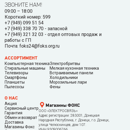
ЗВОНИТЕ НАМ!
09:00 – 18:00
Короткий номер: 599
+7 (949) 099 51 54
+7 (949) 338 70 70 - запасной
+7 (949) 321 32 03 - отдел оптовых продаж и
работы с ГП
Почта: foks24@foks.org.ru
АССОРТИМЕНТ
Компьютерная техника
Электробритвы
Стиральные машины
Мелкая кухонная техника
Телевизоры
Встраиваемые панели
Смартфоны
Холодильники
Планшеты
Морозильные лари
Пылесосы
Фены
О НАС
Акция
Магазины ФОКС
Сервисный центр
ООО «ЭЛЕКТРОСВЯЗЬ»
Гарантия
Адрес регистрации: 283001, Донецкая
Обмен и возврат
Народная Республика, г. Донецк, г.о. Донецк,
Доставка
улица Челюскинцев, дом 107.
Магазины Фокс
ИНН 9309006766