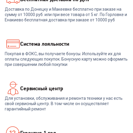
00-00013374
6929461
Доставка по Донецку и Макеевке бесплатно при заказе на
Электрочайник RED
сумму от 10000 руб. или при весе товара от 5 кг. По Горловке и
Чайник ZELMER ZCK7635W
SOLUTION G104
Енакиево бесплатная доставка при заказе от 10000 руб
+
68
бонусов
+
68
бонусов
2 299
₽
2 299
₽
Система лояльности
Покупая в ФОКС, вы получаете бонусы. Используйте их для
В корзину
В корзину
оплаты следующих покупок. Бонусную карту можно оформить
при совершении любой покупки
Сервисный центр
Для установки, обслуживания и ремонта техники у нас есть
свой сервисный центр. В том числе он осуществляет
гарантийный ремонт
Гарантия 1 год