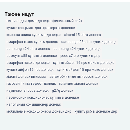
Также ищут
техника для дома донецк официальный сайт
купить картридж для принтера в донецке
колонка алиса купить в донецке
xiaomi 15 ultra донецк
смартфон техно купить донецк
samsung s25 ultra купить донецк
samsung s24 ultra донецк
samsung s24 купить донецк
самсунг а55 купить в донецке
poco x7 pro купить в днр
смартфон поко в донецке
купить айфон 16 про макс в донецке
купить айфон 16 про донецк
купить айфон 15 про макс донецк
xiaomi донецк пылесос
автомобильные пылесосы донецк
газовая плита гефест донецк
планшет xiaomi донецк
наушники airpods донецк
g27q донецк
переносной кондиционер купить в донецке
напольный кондиционер донецк
мобильные кондиционеры донецк днр
купить ps5 в донецке днр