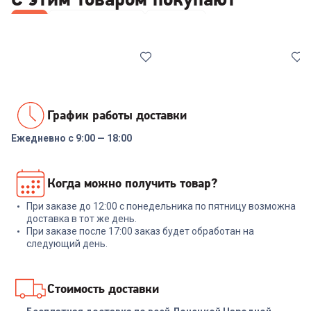
Все
Наборы посуды
Лопатки
График работы доставки
Ежедневно с 9:00 — 18:00
7038561
7001491
Набор посуды COOLINAR
Набор инструментов
Когда можно получить товар?
(92012) 6 предметов
NADOBA ANEZKA 7 пр
При заказе до 12:00 с понедельника по пятницу возможна
+
89
бонусов
+
269
бонусов
доставка в тот же день.
При заказе после 17:00 заказ будет обработан на
2 999
₽
8 999
₽
следующий день.
В корзину
В корзину
Стоимость доставки