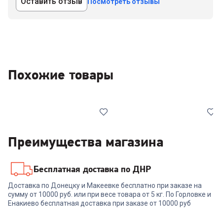
Оставить отзыв
Посмотреть отзывы
Похожие товары
Преимущества магазина
Бесплатная доставка по ДНР
6819640
6966258
Доставка по Донецку и Макеевке бесплатно при заказе на
сумму от 10000 руб. или при весе товара от 5 кг. По Горловке и
Гриль ZELMER ZPR2600
Гриль ARTEL ART-GT-60A
Енакиево бесплатная доставка при заказе от 10000 руб
+
239
бонусов
+
239
бонусов