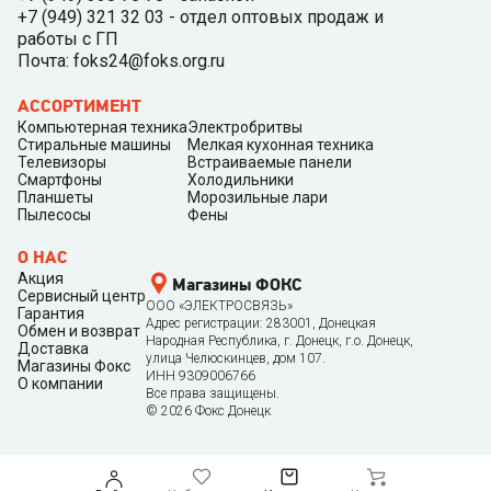
+7 (949) 321 32 03 - отдел оптовых продаж и
работы с ГП
Почта: foks24@foks.org.ru
АССОРТИМЕНТ
Компьютерная техника
Электробритвы
Стиральные машины
Мелкая кухонная техника
Телевизоры
Встраиваемые панели
Смартфоны
Холодильники
Планшеты
Морозильные лари
Пылесосы
Фены
О НАС
Акция
Магазины ФОКС
Сервисный центр
ООО «ЭЛЕКТРОСВЯЗЬ»
Гарантия
Адрес регистрации: 283001, Донецкая
Обмен и возврат
Народная Республика, г. Донецк, г.о. Донецк,
Доставка
улица Челюскинцев, дом 107.
Магазины Фокс
ИНН 9309006766
О компании
Все права защищены.
©
2026
Фокс Донецк