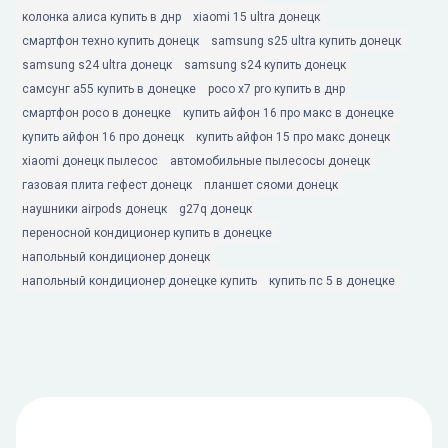
колонка алиса купить в днр
xiaomi 15 ultra донецк
смартфон техно купить донецк
samsung s25 ultra купить донецк
samsung s24 ultra донецк
samsung s24 купить донецк
самсунг а55 купить в донецке
poco x7 pro купить в днр
смартфон poco в донецке
купить айфон 16 про макс в донецке
купить айфон 16 про донецк
купить айфон 15 про макс донецк
xiaomi донецк пылесос
автомобильные пылесосы донецк
газовая плита гефест донецк
планшет сяоми донецк
наушники airpods донецк
g27q донецк
переносной кондиционер купить в донецке
напольный кондиционер донецк
напольный кондиционер донецке купить
купить пс 5 в донецке