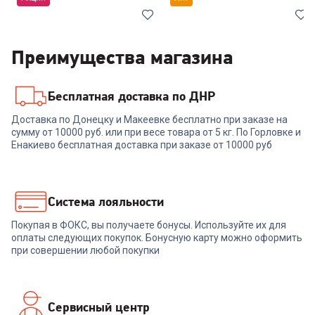
Хит
Лучшая
цена
Преимущества магазина
Бесплатная доставка по ДНР
4.3
(
3
)
6709259
4.8
(
5
)
6701139
Доставка по Донецку и Макеевке бесплатно при заказе на
Холодильник INDESIT ITR
Холодильник INDESIT ITR
сумму от 10000 руб. или при весе товара от 5 кг. По Горловке и
5200 W
4180 W
Енакиево бесплатная доставка при заказе от 10000 руб
+
929
бонусов
35 999
₽
-
3599
₽
30 999
₽
32 400
Система лояльности
₽
Покупая в ФОКС, вы получаете бонусы. Используйте их для
В корзину
В корзину
оплаты следующих покупок. Бонусную карту можно оформить
при совершении любой покупки
Сервисный центр