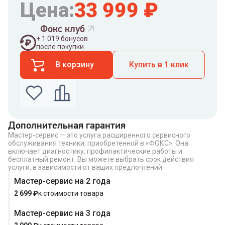
Цена:
33 999
₽
Фокс клуб
+
1 019
бонусов
после покупки
В корзину
Купить в 1 клик
Дополнительная гарантия
Мастер-сервис — это услуга расширенного сервисного
Введите номер телефона по которому можно
обслуживания техники, приобретенной в «ФОКС». Она
связаться с вами
включает диагностику, профилактические работы и
Номер телефона
бесплатный ремонт. Вы можете выбрать срок действия
услуги, в зависимости от ваших предпочтений.
Мастер-сервис на 2 года
2 699
₽
к стоимости товара
Мастер-сервис на 3 года
Купить в 1 клик