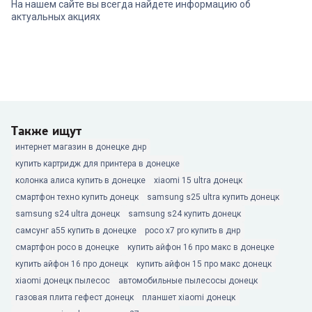
На нашем сайте вы всегда найдете информацию об
актуальных акциях
Также ищут
интернет магазин в донецке днр
купить картридж для принтера в донецке
колонка алиса купить в донецке
xiaomi 15 ultra донецк
смартфон техно купить донецк
samsung s25 ultra купить донецк
samsung s24 ultra донецк
samsung s24 купить донецк
самсунг а55 купить в донецке
poco x7 pro купить в днр
смартфон poco в донецке
купить айфон 16 про макс в донецке
купить айфон 16 про донецк
купить айфон 15 про макс донецк
xiaomi донецк пылесос
автомобильные пылесосы донецк
газовая плита гефест донецк
планшет xiaomi донецк