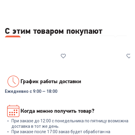
С этим товаром покупают
Все
Стабилизаторы/отсекатели напряжения
Набор
График работы доставки
Ежедневно с 9:00 — 18:00
00-00014086
00-00014085
Реле напряжения Rucelf
Стабилизатор напряжения
Когда можно получить товар?
SRW-16A 3кВА
ИнСтаб IS1000 800Вт 1000ВА
белый
При заказе до 12:00 с понедельника по пятницу возможна
+
47
бонусов
+
479
бонусов
доставка в тот же день.
При заказе после 17:00 заказ будет обработан на