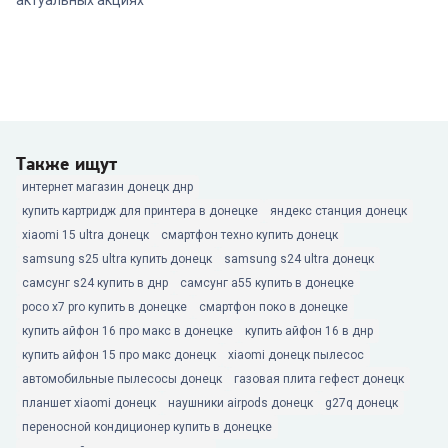
актуальных акциях
Также ищут
интернет магазин донецк днр
купить картридж для принтера в донецке
яндекс станция донецк
xiaomi 15 ultra донецк
смартфон техно купить донецк
samsung s25 ultra купить донецк
samsung s24 ultra донецк
самсунг s24 купить в днр
самсунг а55 купить в донецке
poco x7 pro купить в донецке
смартфон поко в донецке
купить айфон 16 про макс в донецке
купить айфон 16 в днр
купить айфон 15 про макс донецк
xiaomi донецк пылесос
автомобильные пылесосы донецк
газовая плита гефест донецк
планшет xiaomi донецк
наушники airpods донецк
g27q донецк
переносной кондиционер купить в донецке