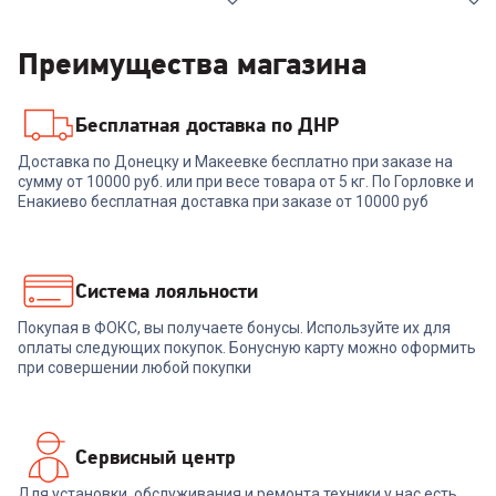
Преимущества магазина
Бесплатная доставка по ДНР
4.6
(
5
)
6549128
00-00014949
Доставка по Донецку и Макеевке бесплатно при заказе на
Холодильник LG GA-
сумму от 10000 руб. или при весе товара от 5 кг. По Горловке и
Холодильник HAIER
B419SEUL
CBB538CSG
Енакиево бесплатная доставка при заказе от 10000 руб
+
1 568
бонусов
52 999
₽
52 269
₽
Система лояльности
Покупая в ФОКС, вы получаете бонусы. Используйте их для
В корзину
В корзину
оплаты следующих покупок. Бонусную карту можно оформить
при совершении любой покупки
Сервисный центр
Для установки, обслуживания и ремонта техники у нас есть