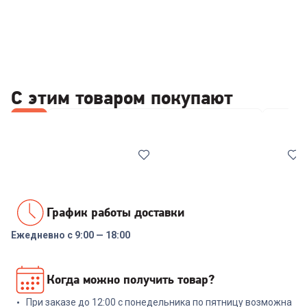
С этим товаром покупают
Все
Стабилизаторы/отсекатели напряжения
Набор
График работы доставки
Ежедневно с 9:00 — 18:00
00-00014086
00-00014085
Реле напряжения Rucelf
Стабилизатор напряжения
Когда можно получить товар?
SRW-16A 3кВА
ИнСтаб IS1000 800Вт 1000ВА
белый
При заказе до 12:00 с понедельника по пятницу возможна