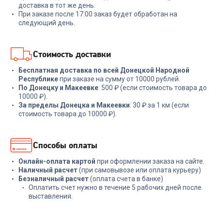
+
47
бонусов
+
479
бонусов
доставка в тот же день.
При заказе после 17:00 заказ будет обработан на
1 599
₽
15 999
₽
следующий день.
В корзину
В корзину
Стоимость доставки
Бесплатная доставка по всей Донецкой Народной
Республике
при заказе на сумму от 10000 рублей.
По Донецку и Макеевке
: 500 ₽ (если стоимость товара до
10000 ₽).
За пределы Донецка и Макеевки
: 30 ₽ за 1 км (если
стоимость товара до 10000 ₽).
Способы оплаты
Онлайн-оплата картой
при оформлении заказа на сайте.
Наличный расчет
(при самовывозе или оплата курьеру)
Безналичный расчет
(оплата счета в банке)
Оплатить счет нужно в течение 5 рабочих дней после
выставления.