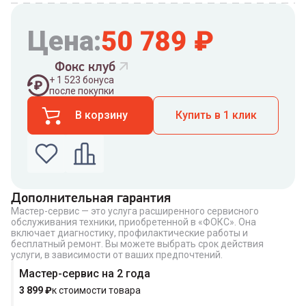
Цена:
50 789
₽
Фокс клуб
+
1 523
бонуса
после покупки
В корзину
Купить в 1 клик
Дополнительная гарантия
Мастер-сервис — это услуга расширенного сервисного
Введите номер телефона по которому можно
обслуживания техники, приобретенной в «ФОКС». Она
связаться с вами
включает диагностику, профилактические работы и
Номер телефона
бесплатный ремонт. Вы можете выбрать срок действия
услуги, в зависимости от ваших предпочтений.
Мастер-сервис на 2 года
3 899
₽
к стоимости товара