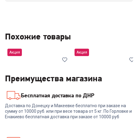
Похожие товары
Акция
Акция
Хит
Лучшая
цена
Лучшая
цена
Преимущества магазина
Бесплатная доставка по ДНР
4.3
(
3
)
00-00014391
4.5
(
4
)
00-00014390
Доставка по Донецку и Макеевке бесплатно при заказе на
Холодильник WESTBURG
Холодильник WESTBURG
сумму от 10000 руб. или при весе товара от 5 кг. По Горловке и
RINF-C420 inox
RINF-C420 white
Енакиево бесплатная доставка при заказе от 10000 руб
49 999
₽
-
7499
₽
47 999
₽
-
7199
₽