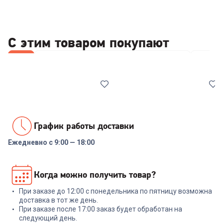
С этим товаром покупают
Все
Стабилизаторы/отсекатели напряжения
Набор
График работы доставки
Ежедневно с 9:00 — 18:00
00-00014086
00-00014085
Реле напряжения Rucelf
Стабилизатор напряжения
Когда можно получить товар?
SRW-16A 3кВА
ИнСтаб IS1000 800Вт 1000ВА
белый
При заказе до 12:00 с понедельника по пятницу возможна
+
47
бонусов
+
479
бонусов
доставка в тот же день.
При заказе после 17:00 заказ будет обработан на
1 599
₽
15 999
₽
следующий день.