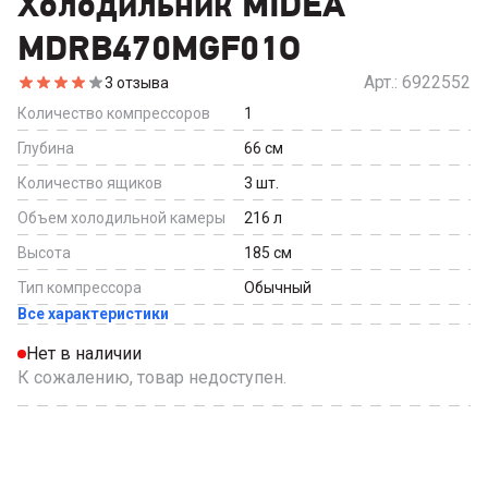
Холодильник MIDEA
MDRB470MGF01O
Арт.:
6922552
3
отзыва
Количество компрессоров
1
Глубина
66
см
Количество ящиков
3
шт.
Объем холодильной камеры
216
л
Высота
185
см
Тип компрессора
Обычный
Все характеристики
Нет в наличии
К сожалению, товар недоступен.