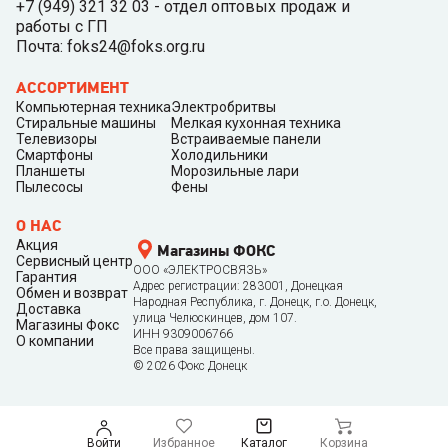
+7 (949) 321 32 03 - отдел оптовых продаж и
работы с ГП
Почта: foks24@foks.org.ru
АССОРТИМЕНТ
Компьютерная техника
Электробритвы
Стиральные машины
Мелкая кухонная техника
Телевизоры
Встраиваемые панели
Смартфоны
Холодильники
Планшеты
Морозильные лари
Пылесосы
Фены
О НАС
Акция
Магазины ФОКС
Сервисный центр
ООО «ЭЛЕКТРОСВЯЗЬ»
Гарантия
Адрес регистрации: 283001, Донецкая
Обмен и возврат
Народная Республика, г. Донецк, г.о. Донецк,
Доставка
улица Челюскинцев, дом 107.
Магазины Фокс
ИНН 9309006766
О компании
Все права защищены.
©
2026
Фокс Донецк
Войти
Избранное
Каталог
Корзина