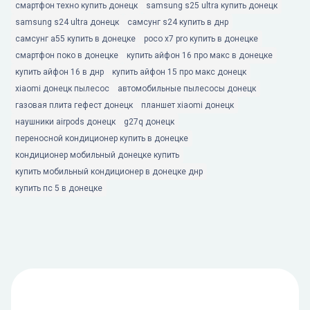
смартфон техно купить донецк
samsung s25 ultra купить донецк
samsung s24 ultra донецк
самсунг s24 купить в днр
самсунг а55 купить в донецке
poco x7 pro купить в донецке
смартфон поко в донецке
купить айфон 16 про макс в донецке
купить айфон 16 в днр
купить айфон 15 про макс донецк
xiaomi донецк пылесос
автомобильные пылесосы донецк
газовая плита гефест донецк
планшет xiaomi донецк
наушники airpods донецк
g27q донецк
переносной кондиционер купить в донецке
кондиционер мобильный донецке купить
купить мобильный кондиционер в донецке днр
купить пс 5 в донецке