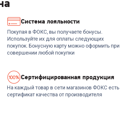
на
Система лояльности
19
4.8
(
4
)
Код:
00-00014663
Код:
00-00014949
Холодильник LG GA-
Холодильник HAIER
Покупая в ФОКС, вы получаете бонусы.
B509MCZL
CBB538CSG
Используйте их для оплаты следующих
покупок. Бонусную карту можно оформить при
+
1 733
бонуса
совершении любой покупки
52 999
₽
57 789
₽
Cертифицированная продукция
На каждый товар в сети магазинов ФОКС есть
сертификат качества от производителя