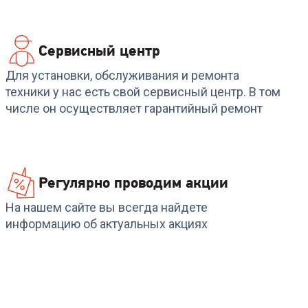
Сервисный центр
4.6
(
5
)
Код:
6557603
4.0
(
5
)
Код:
674295
Холодильник LG GA-
Холодильник LG GA-
Для установки, обслуживания и ремонта
B509CLSL
B509LQYL
техники у нас есть свой сервисный центр. В том
числе он осуществляет гарантийный ремонт
+
1 799
бонусов
+
1 706
бонусов
59 999
₽
56 899
₽
Регулярно проводим акции
На нашем сайте вы всегда найдете
информацию об актуальных акциях