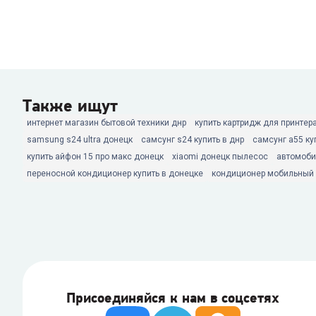
Также ищут
интернет магазин бытовой техники днр
купить картридж для принтер
samsung s24 ultra донецк
самсунг s24 купить в днр
самсунг а55 ку
купить айфон 15 про макс донецк
xiaomi донецк пылесос
автомоби
переносной кондиционер купить в донецке
кондиционер мобильный 
Присоединяйся к нам в соцсетях