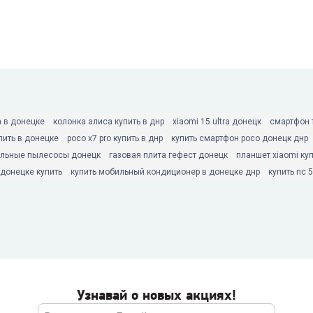
а в донецке
колонка алиса купить в днр
xiaomi 15 ultra донецк
смартфон 
пить в донецке
poco x7 pro купить в днр
купить смартфон poco донецк днр
льные пылесосы донецк
газовая плита гефест донецк
планшет xiaomi ку
донецке купить
купить мобильный кондиционер в донецке днр
купить пс 
Узнавай о новых акциях!