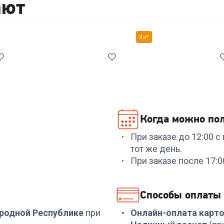
ают
ры посуды
Кастрюли
Ножи
Антивибрационные подс
Хит
Когда можно пол
При заказе до 12:00 
Код:
7038561
Код:
00-00014294
тот же день.
Набор посуды
Набор посуды
При заказе после 17:
COOLINAR (92012) 6
RONDELL RDS-1291
предметов
Prime 8 пред.
+
89
бонусов
+
569
бонусов
Способы оплаты
2 999
₽
18 999
₽
ародной Республике
при
Онлайн-оплата карт