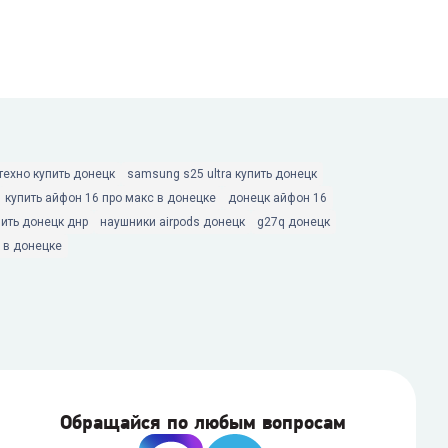
техно купить донецк
samsung s25 ultra купить донецк
купить айфон 16 про макс в донецке
донецк айфон 16
пить донецк днр
наушники airpods донецк
g27q донецк
5 в донецке
Обращайся по любым вопросам