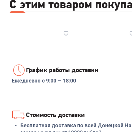
С этим товаром покуп
Все
Стабилизаторы/отсекатели напряжения
Набо
График работы доставки
Ежедневно с 9:00 — 18:00
Код:
00-00014086
Код:
00-00014085
Реле напряжения
Стабилизатор
Rucelf SRW-16A 3кВА
напряжения ИнСтаб
IS1000 800Вт 1000ВА
белый
+
47
бонусов
+
479
бонусов
Стоимость доставки
1 599
₽
15 999
₽
Бесплатная доставка по всей Донецкой Н