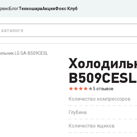
рвис
Блог
Техношара
Акции
Фокс Клуб
ильник LG GA-B509CESL
Холодиль
B509CESL
5
отзывов
Количество компрессоров
Глубина
Количество ящиков