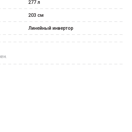
277
л
203
см
Линейный инвертор
ен.