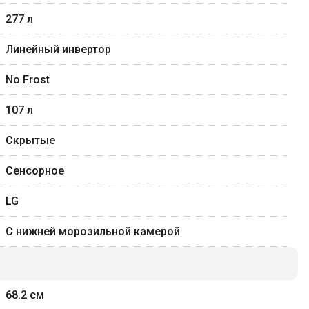
277
л
Линейный инвертор
No Frost
107
л
Скрытые
Сенсорное
LG
С нижней морозильной камерой
68.2
см