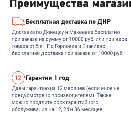
Преимущества магази
Бесплатная доставка по ДНР
4.6
(
5
)
Код:
6549128
4.8
(
4
)
Код:
00-000133
Холодильник LG GA-
Холодильник LG GA-
Доставка по Донецку и Макеевке бесплатно
B419SEUL
B509CLCL
при заказе на сумму от 10000 руб. или при весе
товара от 5 кг. По Горловке и Енакиево
+
1 568
бонусов
+
1 739
бонусов
бесплатная доставка при заказе от 10000 руб
52 269
₽
57 999
₽
Гарантия 1 год
Даем гарантию на 12 месяцев (если иное не
предусмотрено производителем). Также
можно продлить срок гарантийного
обслуживания на 12, 24 и 36 месяцев