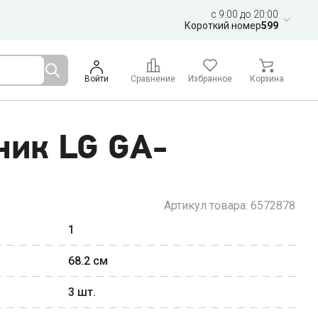
c 9:00 до 20:00
Короткий номер
599
Войти
Сравнение
Избранное
Корзина
ник LG GA-
Артикул товара:
6572878
1
68.2
см
3
шт.