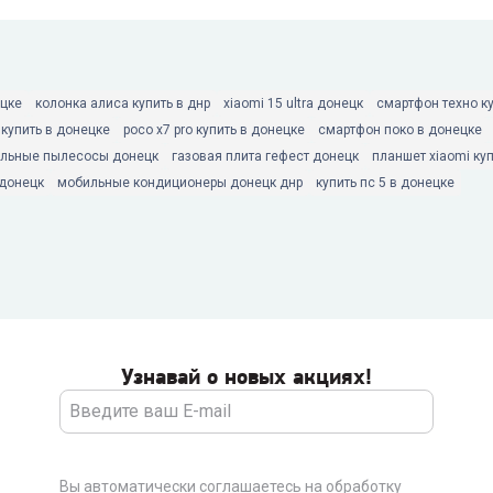
ецке
колонка алиса купить в днр
xiaomi 15 ultra донецк
смартфон техно к
 купить в донецке
poco x7 pro купить в донецке
смартфон поко в донецке
льные пылесосы донецк
газовая плита гефест донецк
планшет xiaomi ку
донецк
мобильные кондиционеры донецк днр
купить пс 5 в донецке
Узнавай о новых акциях!
Вы автоматически соглашаетесь на обработку