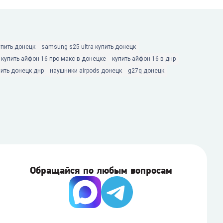
упить донецк
samsung s25 ultra купить донецк
купить айфон 16 про макс в донецке
купить айфон 16 в днр
пить донецк днр
наушники airpods донецк
g27q донецк
Обращайся по любым вопросам