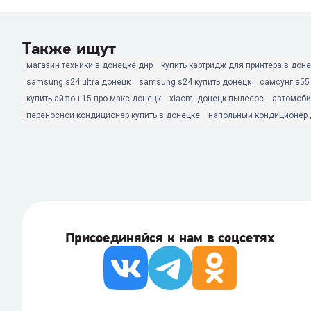
Также ищут
магазин техники в донецке днр
купить картридж для принтера в дон
samsung s24 ultra донецк
samsung s24 купить донецк
самсунг а55
купить айфон 15 про макс донецк
xiaomi донецк пылесос
автомоби
переносной кондиционер купить в донецке
напольный кондиционер 
Присоединяйся к нам в соцсетях