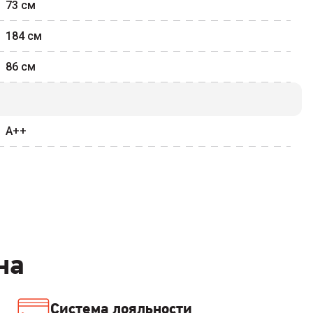
73
см
184
см
86
см
A++
на
Система лояльности