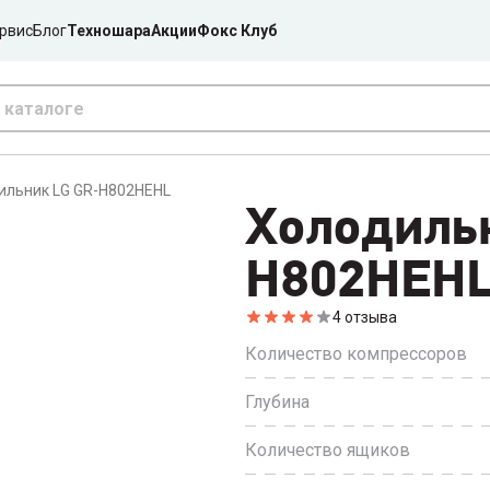
рвис
Блог
Техношара
Акции
Фокс Клуб
ильник LG GR-H802HEHL
Холодиль
H802HEH
4
отзыва
Количество компрессоров
Глубина
Количество ящиков