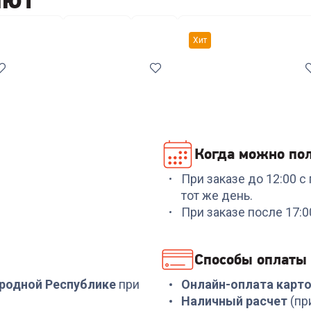
ры посуды
Кастрюли
Ножи
Антивибрационные подс
Хит
Когда можно пол
При заказе до 12:00 
Код:
7038561
Код:
00-00014294
тот же день.
Набор посуды
Набор посуды
При заказе после 17:
COOLINAR (92012) 6
RONDELL RDS-1291
предметов
Prime 8 пред.
+
89
бонусов
+
569
бонусов
Способы оплаты
2 999
₽
18 999
₽
ародной Республике
при
Онлайн-оплата карт
Наличный расчет
(пр