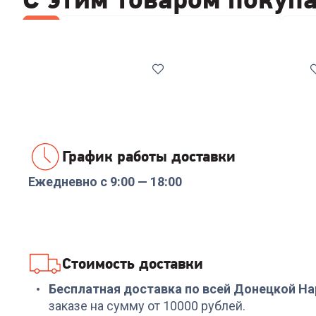
Все
Стабилизаторы/отсекатели напряжения
Набо
График работы доставки
Ежедневно с 9:00 — 18:00
Код:
00-00014086
Код:
00-00014085
Реле напряжения
Стабилизатор
Rucelf SRW-16A 3кВА
напряжения ИнСтаб
IS1000 800Вт 1000ВА
белый
+
47
бонусов
+
479
бонусов
Стоимость доставки
1 599
₽
15 999
₽
Бесплатная доставка по всей Донецкой Н
заказе на сумму от 10000 рублей.