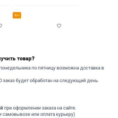
тавки
Сетевые фильтры и переходники
Хит
учить товар?
с понедельника по пятницу возможна доставка в
Код:
6878983
Код:
6503465
Кастрюля RONDELL RD-
Набор ножей RONDEL
00 заказ будет обработан на следующий день.
1591 с/кр 18 см 2,0 л
RD-1130 Urban Ultimat
Tierno
Набор из 5 ножей с
подст.
+
89
бонусов
+
329
бонусов
2 999
₽
10 999
₽
ой
при оформлении заказа на сайте.
и самовывозе или оплата курьеру)