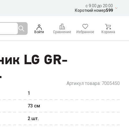
c 9:00 до 20:00
Короткий номер
599
Войти
Сравнение
Избранное
Корзина
ник LG GR-
L
Артикул товара:
7005450
1
73
см
2
шт.