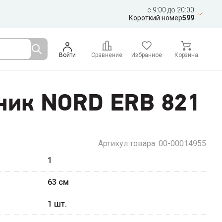
c 9:00 до 20:00
Короткий номер
599
Войти
Сравнение
Избранное
Корзина
ник NORD ERB 821
Артикул товара:
00-00014955
1
63
см
1
шт.