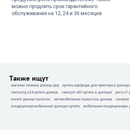
можно продлить срок гарантийного
обслуживания на 12, 24 и 36 месяцев
Также ищут
магазин техника донецк днр
купить картридж для принтера в донецк
samsung s24 купить донецк
самсунг а55 купить в донецке
poco x7 
xiaomi донецк пылесос
автомобильные пылесосы донецк
газовая
кондиционер мобильный донецке купить
мобильные кондиционеры 