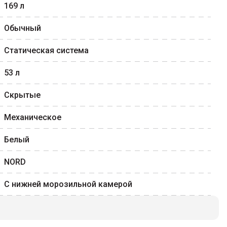
169
л
Обычный
Статическая система
53
л
Скрытые
Механическое
Белый
NORD
С нижней морозильной камерой