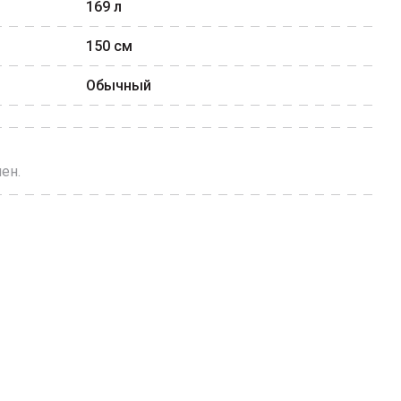
169
л
150
см
Обычный
ен.