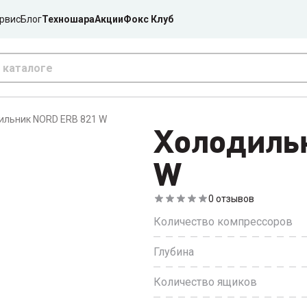
рвис
Блог
Техношара
Акции
Фокс Клуб
ильник NORD ERB 821 W
Холодиль
W
0
отзывов
Количество компрессоров
Глубина
Количество ящиков