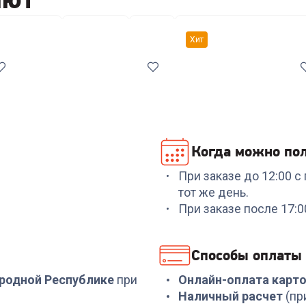
ры посуды
Кастрюли
Ножи
Антивибрационные подс
Хит
Когда можно пол
При заказе до 12:00 
Код:
7038561
Код:
00-00014294
тот же день.
Набор посуды
Набор посуды
При заказе после 17:
COOLINAR (92012) 6
RONDELL RDS-1291
предметов
Prime 8 пред.
+
89
бонусов
+
569
бонусов
Способы оплаты
2 999
₽
18 999
₽
ародной Республике
при
Онлайн-оплата карт
Наличный расчет
(пр