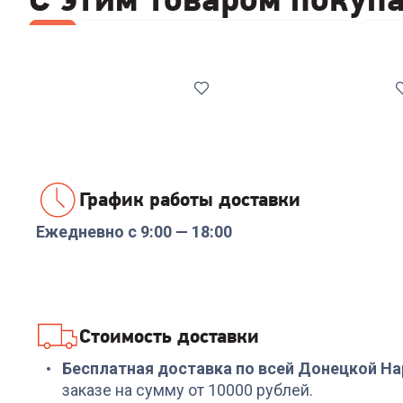
Все
Стабилизаторы/отсекатели напряжения
Набо
График работы доставки
Ежедневно с 9:00 — 18:00
Код:
00-00014086
Код:
00-00014085
Реле напряжения
Стабилизатор
Rucelf SRW-16A 3кВА
напряжения ИнСтаб
IS1000 800Вт 1000ВА
белый
+
47
бонусов
+
479
бонусов
Стоимость доставки
1 599
₽
15 999
₽
Бесплатная доставка по всей Донецкой Н
заказе на сумму от 10000 рублей.