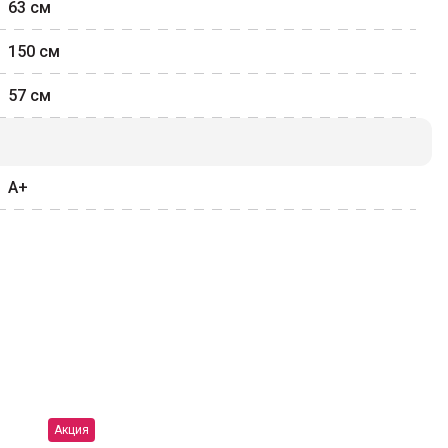
63
см
150
см
57
см
A+
Акция