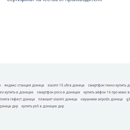
е
яндекс станция донецк
xiaomi 15 ultra донецк
смартфон техно купить 
pro купить в донецке
смартфон poco в донецке
купить айфон 16 про макс 
 плита гефест донецк
планшет xiaomi донецк
наушники airpods донецк
g
донецк днр
купить ps5 в донецке днр