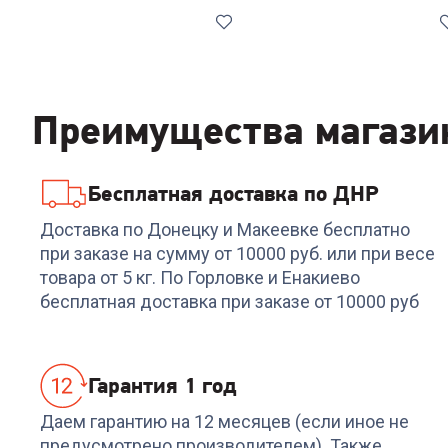
Лучшая
Лучшая
цена
цена
Хит
Хит
Преимущества магази
Бесплатная доставка по ДНР
4.6
(
5
)
Код:
00-00013585
4.8
(
4
)
Код:
637215
Холодильник
Холодильник NORD
Доставка по Донецку и Макеевке бесплатно
NORDFROST NRB 121 W
NRT 143 032
при заказе на сумму от 10000 руб. или при весе
товара от 5 кг. По Горловке и Енакиево
25 799
₽
21 689
₽
-
3869
₽
-
1084
₽
бесплатная доставка при заказе от 10000 руб
21 930
₽
20 605
₽
Гарантия 1 год
Даем гарантию на 12 месяцев (если иное не
предусмотрено производителем). Также