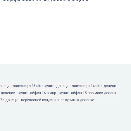
донецк
samsung s25 ultra купить донецк
samsung s24 ultra донецк
в донецке
купить айфон 16 в днр
купить айфон 15 про макс донецк
27q донецк
переносной кондиционер купить в донецке