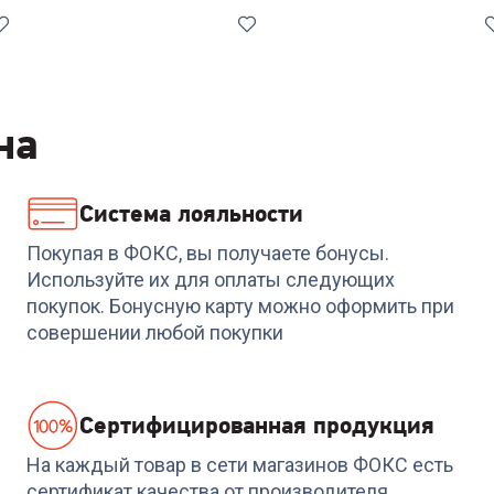
Хит
Лучшая
цена
на
Система лояльности
9
4.8
(
5
)
Код:
6357101
4.6
(
5
)
Код:
672154
Холодильник NORD
Холодильника NORD
Покупая в ФОКС, вы получаете бонусы.
NRT 145 032
NRT 143 232
Используйте их для оплаты следующих
покупок. Бонусную карту можно оформить при
+
676
бонусов
24 539
₽
-
1226
₽
совершении любой покупки
23 313
₽
22 549
₽
Cертифицированная продукция
На каждый товар в сети магазинов ФОКС есть
сертификат качества от производителя