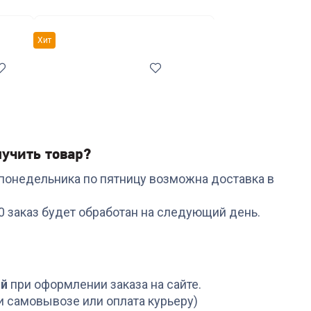
тавки
Сетевые фильтры и переходники
Хит
учить товар?
с понедельника по пятницу возможна доставка в
Код:
6878983
Код:
6503465
Кастрюля RONDELL RD-
Набор ножей RONDEL
00 заказ будет обработан на следующий день.
1591 с/кр 18 см 2,0 л
RD-1130 Urban Ultimat
Tierno
Набор из 5 ножей с
подст.
+
89
бонусов
+
329
бонусов
2 999
₽
10 999
₽
ой
при оформлении заказа на сайте.
и самовывозе или оплата курьеру)