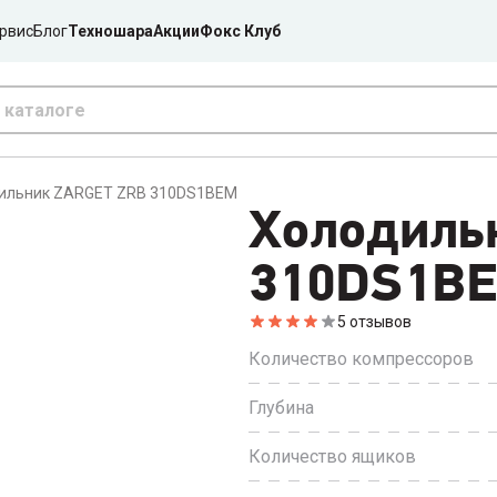
рвис
Блог
Техношара
Акции
Фокс Клуб
ильник ZARGET ZRB 310DS1BEM
Холодиль
310DS1B
5
отзывов
Количество компрессоров
Глубина
Количество ящиков