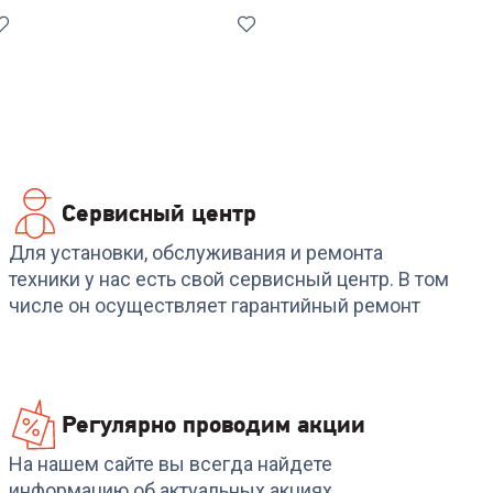
Сервисный центр
79
4.8
(
4
)
Код:
567892
Код:
00-00014945
Холодильник ATLANT
Холодильник HAIER
Для установки, обслуживания и ремонта
XM-6023-031
CBF530AWG
техники у нас есть свой сервисный центр. В том
числе он осуществляет гарантийный ремонт
+
1 349
бонусов
42 499
₽
44 999
₽
Регулярно проводим акции
На нашем сайте вы всегда найдете
информацию об актуальных акциях