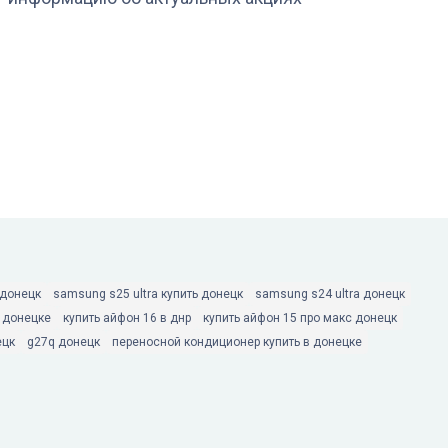
 донецк
samsung s25 ultra купить донецк
samsung s24 ultra донецк
в донецке
купить айфон 16 в днр
купить айфон 15 про макс донецк
ецк
g27q донецк
переносной кондиционер купить в донецке