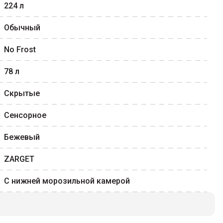
224
л
Обычный
No Frost
78
л
Скрытые
Сенсорное
Бежевый
ZARGET
С нижней морозильной камерой