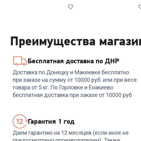
Лучшая
цена
Хит
Преимущества магази
Бесплатная доставка по ДНР
4.3
(
3
)
Код:
00-00014391
4.5
(
4
)
Код:
649181
Холодильник
Холодильник LG GA-
Доставка по Донецку и Макеевке бесплатно
WESTBURG RINF-C420
B419SWJL
при заказе на сумму от 10000 руб. или при весе
inox
товара от 5 кг. По Горловке и Енакиево
+
1 496
бонусов
49 999
₽
-
7499
₽
бесплатная доставка при заказе от 10000 руб
42 500
₽
49 899
₽
Гарантия 1 год
Даем гарантию на 12 месяцев (если иное не
предусмотрено производителем). Также