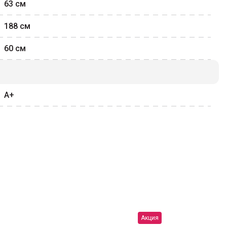
63
см
188
см
60
см
A+
Акция