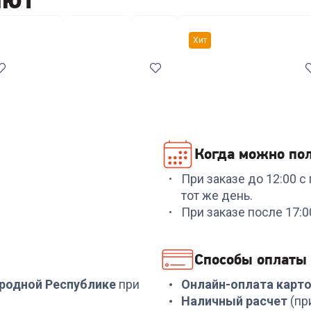
ры посуды
Кастрюли
Ножи
Антивибрационные подс
Хит
Когда можно пол
При заказе до 12:00 
Код:
7038561
Код:
00-00014294
тот же день.
Набор посуды
Набор посуды
При заказе после 17:
COOLINAR (92012) 6
RONDELL RDS-1291
предметов
Prime 8 пред.
+
89
бонусов
+
569
бонусов
Способы оплаты
2 999
₽
18 999
₽
ародной Республике
при
Онлайн-оплата карт
Наличный расчет
(пр