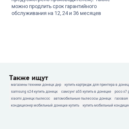
можно продлить срок гарантийного
обслуживания на 12, 24 и 36 месяцев
Также ищут
магазины техники донецк днр
купить картридж для принтера в донец
samsung s24 купить донецк
самсунг а55 купить в донецке
poco x7 
xiaomi донецк пылесос
автомобильные пылесосы донецк
газовая
кондиционер мобильный донецке купить
купить мобильный кондици