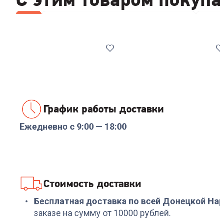
Все
Стабилизаторы/отсекатели напряжения
Набо
График работы доставки
Ежедневно с 9:00 — 18:00
Код:
00-00014086
Код:
00-00014085
Реле напряжения
Стабилизатор
Rucelf SRW-16A 3кВА
напряжения ИнСтаб
IS1000 800Вт 1000ВА
белый
+
47
бонусов
+
479
бонусов
Стоимость доставки
1 599
₽
15 999
₽
Бесплатная доставка по всей Донецкой Н
заказе на сумму от 10000 рублей.