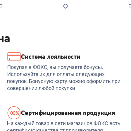
Лучшая
цена
на
Система лояльности
6
4.7
(
3
)
Код:
00-000133
4.3
(
3
)
Код:
00-00014247
Холодильник SHIVAKI
Холодильник HAIER
Покупая в ФОКС, вы получаете бонусы.
SHIV455NODD white
CEF536CWG
Используйте их для оплаты следующих
покупок. Бонусную карту можно оформить при
47 999
₽
-
2399
₽
совершении любой покупки
45 499
₽
45 600
₽
Cертифицированная продукция
На каждый товар в сети магазинов ФОКС есть
сертификат качества от производителя