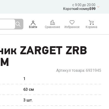
c 9:00 до 20:00
Короткий номер
599
Войти
Сравнение
Избранное
Корзина
ник ZARGET ZRB
EM
Артикул товара:
6931945
1
63
см
3
шт.