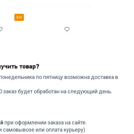
тавки
Сетевые фильтры и переходники
Хит
учить товар?
с понедельника по пятницу возможна доставка в
Код:
6878983
Код:
6503465
Кастрюля RONDELL RD-
Набор ножей RONDEL
00 заказ будет обработан на следующий день.
1591 с/кр 18 см 2,0 л
RD-1130 Urban Ultimat
Tierno
Набор из 5 ножей с
подст.
+
89
бонусов
+
329
бонусов
2 999
₽
10 999
₽
ой
при оформлении заказа на сайте.
и самовывозе или оплата курьеру)