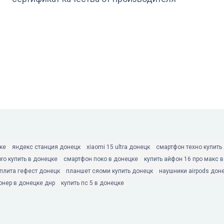
ке
яндекс станция донецк
xiaomi 15 ultra донецк
смартфон техно купить
pro купить в донецке
смартфон поко в донецке
купить айфон 16 про макс 
 плита гефест донецк
планшет сяоми купить донецк
наушники airpods дон
онер в донецке днр
купить пс 5 в донецке