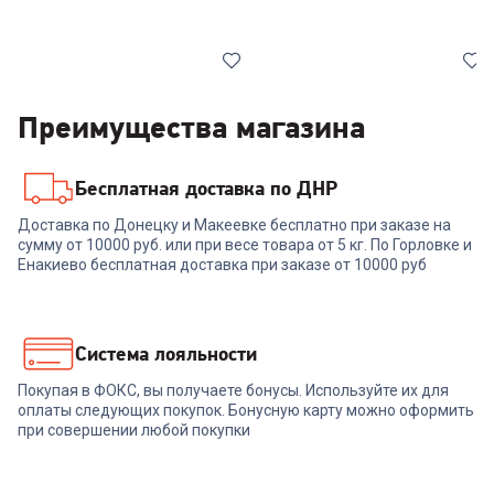
Преимущества магазина
Бесплатная доставка по ДНР
6769801
7045862
Доставка по Донецку и Макеевке бесплатно при заказе на
Кастрюля RESTO 92003,
сумму от 10000 руб. или при весе товара от 5 кг. По Горловке и
Кастрюля RESTO 92202, 2,5л
LIBRA, 20 см, 3.6 л
Енакиево бесплатная доставка при заказе от 10000 руб
+
59
бонусов
+
59
бонусов
1 999
₽
1 999
₽
Система лояльности
Покупая в ФОКС, вы получаете бонусы. Используйте их для
В корзину
В корзину
оплаты следующих покупок. Бонусную карту можно оформить
при совершении любой покупки