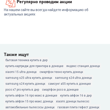
Регулярно проводим акции
На нашем сайте вы всегда найдете информацию об
актуальных акциях
Также ищут
бытовая техника купить в днр
купить картридж для принтера в донецке
яндекс станция донецк
xiaomi 15 ultra донецк
смартфон техно купить донецк
samsung s25 ultra купить донецк
samsung s24 ultra донецк
samsung s24 купить донецк
самсунг а55 купить в донецке
poco x7 pro купить в днр
смартфон poco в донецке
купить айфон 16 про макс в донецке
купить айфон 16 в днр
купить айфон 15 про макс донецк
xiaomi донецк пылесос
автомобильные пылесосы донецк
газовая плита гефест донецк