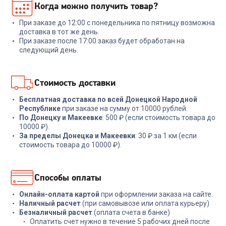
Когда можно получить товар?
1130 Urban Ultimate Набор из
NADOBA ANEZKA 7 пр
5 ножей с подст.
При заказе до 12:00 с понедельника по пятницу возможна
+
329
бонусов
+
269
бонусов
доставка в тот же день.
При заказе после 17:00 заказ будет обработан на
10 999
₽
8 999
₽
следующий день.
В корзину
В корзину
Стоимость доставки
Бесплатная доставка по всей Донецкой Народной
Республике
при заказе на сумму от 10000 рублей.
По Донецку и Макеевке
: 500 ₽ (если стоимость товара до
10000 ₽).
За пределы Донецка и Макеевки
: 30 ₽ за 1 км (если
стоимость товара до 10000 ₽).
Способы оплаты
Онлайн-оплата картой
при оформлении заказа на сайте.
Наличный расчет
(при самовывозе или оплата курьеру)
Безналичный расчет
(оплата счета в банке)
Оплатить счет нужно в течение 5 рабочих дней после