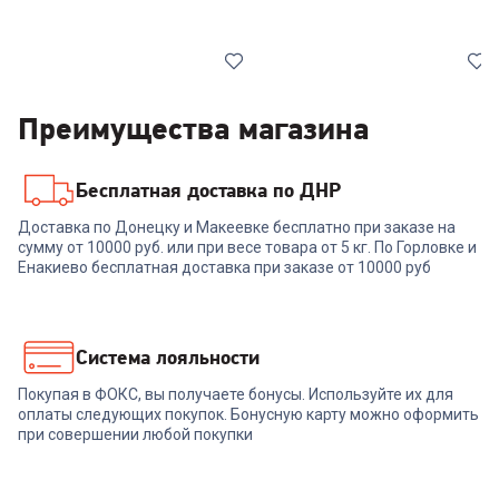
Преимущества магазина
Бесплатная доставка по ДНР
6300260
00-00013652
Доставка по Донецку и Макеевке бесплатно при заказе на
Кастрюля RONDELL RDS-814
сумму от 10000 руб. или при весе товара от 5 кг. По Горловке и
Кастрюля Гардарика
Strike с/кр 20 см 2,8 л
Мегалит 14 1710-14-10
Енакиево бесплатная доставка при заказе от 10000 руб
+
104
бонуса
3 499
₽
3 499
₽
Система лояльности
Покупая в ФОКС, вы получаете бонусы. Используйте их для
В корзину
В корзину
оплаты следующих покупок. Бонусную карту можно оформить
при совершении любой покупки