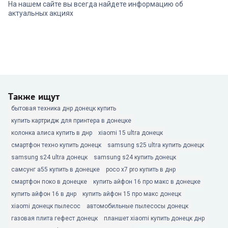
На нашем сайте вы всегда найдете информацию об
актуальных акциях
Также ищут
бытовая техника днр донецк купить
купить картридж для принтера в донецке
колонка алиса купить в днр
xiaomi 15 ultra донецк
смартфон техно купить донецк
samsung s25 ultra купить донецк
samsung s24 ultra донецк
samsung s24 купить донецк
самсунг а55 купить в донецке
poco x7 pro купить в днр
смартфон поко в донецке
купить айфон 16 про макс в донецке
купить айфон 16 в днр
купить айфон 15 про макс донецк
xiaomi донецк пылесос
автомобильные пылесосы донецк
газовая плита гефест донецк
планшет xiaomi купить донецк днр