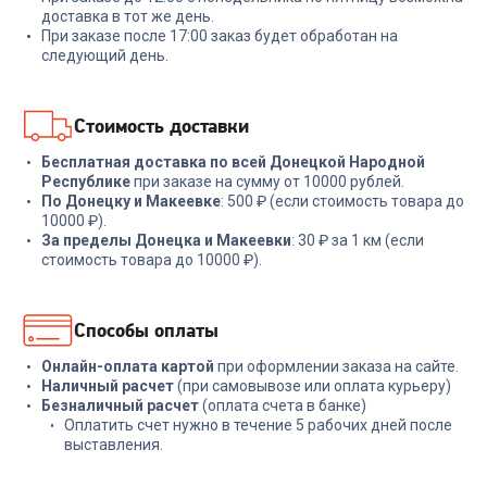
+
479
бонусов
+
134
бонуса
доставка в тот же день.
При заказе после 17:00 заказ будет обработан на
15 999
₽
4 499
₽
следующий день.
В корзину
В корзину
Стоимость доставки
Бесплатная доставка по всей Донецкой Народной
Республике
при заказе на сумму от 10000 рублей.
По Донецку и Макеевке
: 500 ₽ (если стоимость товара до
10000 ₽).
За пределы Донецка и Макеевки
: 30 ₽ за 1 км (если
стоимость товара до 10000 ₽).
Способы оплаты
Онлайн-оплата картой
при оформлении заказа на сайте.
Наличный расчет
(при самовывозе или оплата курьеру)
Безналичный расчет
(оплата счета в банке)
Оплатить счет нужно в течение 5 рабочих дней после
выставления.