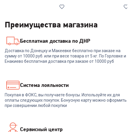
Преимущества магазина
Бесплатная доставка по ДНР
7132075
7065976
Доставка по Донецку и Макеевке бесплатно при заказе на
Клавиатура REDRAGON
Клавиатура ACER OKW126
сумму от 10000 руб. или при весе товара от 5 кг. По Горловке и
(72594) Fizz
Black
Енакиево бесплатная доставка при заказе от 10000 руб
RU,Rainbow,черный,red свитч
+
65
бонусов
+
68
бонусов
2 199
₽
2 299
₽
Система лояльности
Покупая в ФОКС, вы получаете бонусы. Используйте их для
В корзину
В корзину
оплаты следующих покупок. Бонусную карту можно оформить
при совершении любой покупки
Сервисный центр