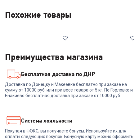
Похожие товары
Преимущества магазина
Бесплатная доставка по ДНР
00-00014847
00-00014844
Доставка по Донецку и Макеевке бесплатно при заказе на
Клавиатура LOGITECH Wave
Клавиатура LOGITECH K75M
сумму от 10000 руб. или при весе товара от 5 кг. По Горловке и
Keys графитовый USB
механическая графитовый
Енакиево бесплатная доставка при заказе от 10000 руб
беспроводная BT/Radio slim
USB беспроводная BT/Radio
Ergo LED (920-012319)
Multimedia (920-013299)
+
239
бонусов
+
239
бонусов
7 999
₽
7 999
₽
Система лояльности
Покупая в ФОКС, вы получаете бонусы. Используйте их для
В корзину
В корзину
оплаты следующих покупок. Бонусную карту можно оформить