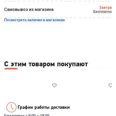
Завтра
Самовывоз из магазина
Бесплатно
Посмотреть наличие в магазинах
Купить в 1 клик
С этим товаром покупают
Все
Wi-Fi роутеры
Компьютерные мышки
Чистя
График работы доставки
Ежедневно с 9:00 — 18:00