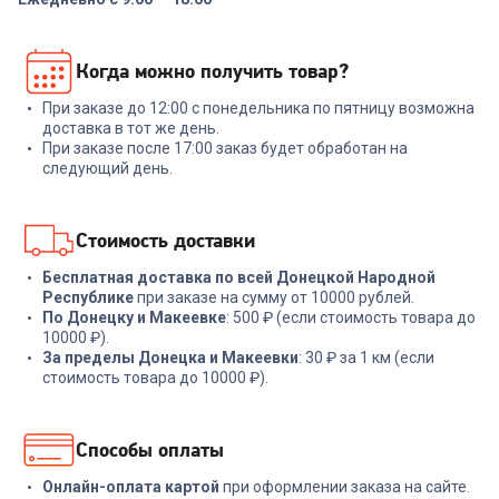
00-00013934
00-00014369
Роутер KEENETIC Netcraze
Роутер TP-LINK Archer C6U
Когда можно получить товар?
Giga (NC-1012) AX3000
AC1200 10/100/1000BASE-
10/100/1000BASE-
TX черный
TX/SFP/4g ready белый
При заказе до 12:00 с понедельника по пятницу возможна
+
479
бонусов
+
134
бонуса
доставка в тот же день.
При заказе после 17:00 заказ будет обработан на
15 999
₽
4 499
₽
следующий день.
В корзину
В корзину
Стоимость доставки
Бесплатная доставка по всей Донецкой Народной
Республике
при заказе на сумму от 10000 рублей.
По Донецку и Макеевке
: 500 ₽ (если стоимость товара до
10000 ₽).
За пределы Донецка и Макеевки
: 30 ₽ за 1 км (если
стоимость товара до 10000 ₽).
Способы оплаты
Онлайн-оплата картой
при оформлении заказа на сайте.