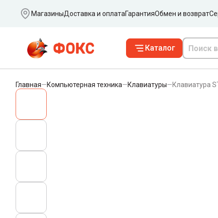
Ваш город
Магазины
Доставка и оплата
Гарантия
Обмен и возврат
Се
Каталог
Главная
—
Компьютерная техника
—
Клавиатуры
—
Клавиатура S