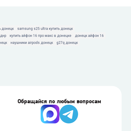
ь донецк
samsung s25 ultra купить донецк
 днр
купить айфон 16 про макс в донецке
донецк айфон 16
нецк
наушники airpods донецк
g27q донецк
Обращайся по любым вопросам