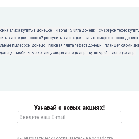
онка алиса купить в донецке
xiaomi 15 ultra донецк
смартфон техно купит
пить в донецке
poco x7 pro купить в донецке
купить смартфон poco донецк
льные пылесосы донецк
газовая плита гефест донецк
планшет сяоми до
донецк
мобильные кондиционеры донецк днр
купить ps5 в донецке днр
Узнавай о новых акциях!
Вы автоматически соглашаетесь на обработку