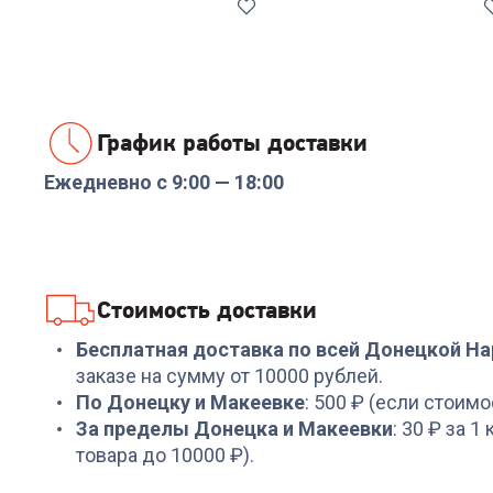
График работы доставки
Ежедневно с 9:00 — 18:00
Код:
00-00013934
Код:
00-00014369
Роутер KEENETIC
Роутер TP-LINK Archer
Netcraze Giga (NC-
C6U AC1200
1012) AX3000
10/100/1000BASE-TX
10/100/1000BASE-
черный
+
479
бонусов
+
134
бонуса
Стоимость доставки
TX/SFP/4g ready белый
15 999
₽
4 499
₽
Бесплатная доставка по всей Донецкой Н
заказе на сумму от 10000 рублей.
По Донецку и Макеевке
: 500 ₽ (если стоимо
За пределы Донецка и Макеевки
: 30 ₽ за 1
товара до 10000 ₽).