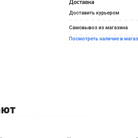
Доставка
Введите номер телефона 
Доставить курьером
Номер телефона
Самовывоз из магазина
Посмотреть наличие в мага
ают
ящие средства
Коврики для мышки