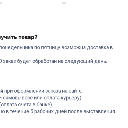
учить товар?
с понедельника по пятницу возможна доставка в
Код:
6938278
Коврик DEFENDER
00 заказ будет обработан на следующий день.
(50006) Black XXL One
680*240*5 мм
+
14
бонусов
499
₽
ой
при оформлении заказа на сайте.
и самовывозе или оплата курьеру)
(оплата счета в банке)
но в течение 5 рабочих дней после выставления.