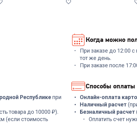
Когда можно пол
При заказе до 12:00 
Код:
5671195
Код:
6249583
тот же день.
Мышь A4TECH OP-720
Чистящий набор
При заказе после 17:
black, USB
DEFENDER CLN 30598
200ml+microfibre
+
11
бонусов
+
11
бонусов
Способы оплаты
399
₽
399
₽
ародной Республике
при
Онлайн-оплата карт
Наличный расчет
(пр
сть товара до 10000 ₽).
Безналичный расчет
 км (если стоимость
Оплатить счет нуж