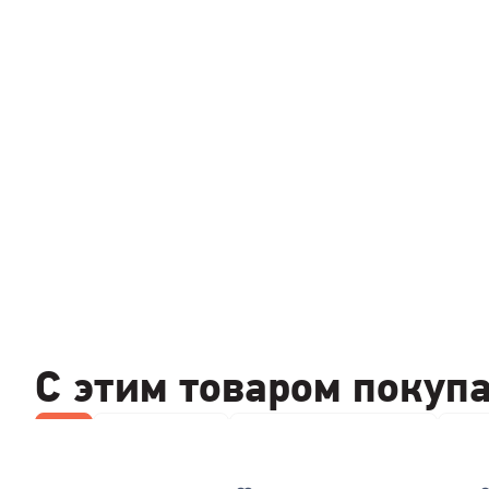
С этим товаром покуп
Все
Wi-Fi роутеры
Компьютерные мышки
Чист