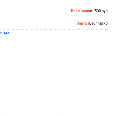
по которому можно связаться с вами
Возможна
от 500 руб
Завтра
Бесплатно
зинах
Купить в 1 клик