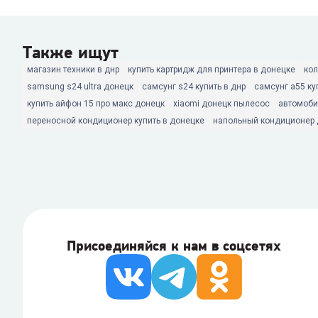
Также ищут
магазин техники в днр
купить картридж для принтера в донецке
кол
samsung s24 ultra донецк
самсунг s24 купить в днр
самсунг а55 ку
купить айфон 15 про макс донецк
xiaomi донецк пылесос
автомоби
переносной кондиционер купить в донецке
напольный кондиционер 
Присоединяйся к нам в соцсетях