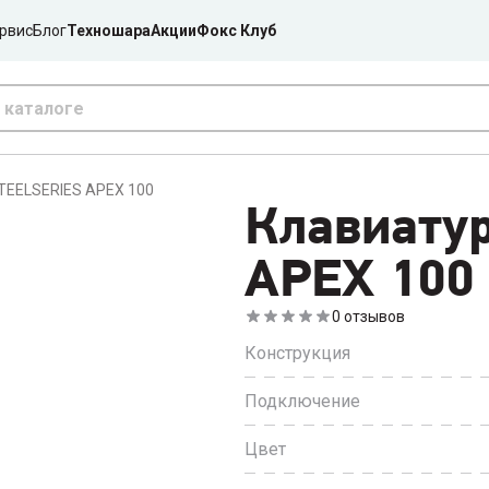
рвис
Блог
Техношара
Акции
Фокс Клуб
TEELSERIES APEX 100
Клавиату
APEX 100
0
отзывов
Конструкция
Подключение
Цвет