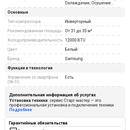
Охлаждение, Осушение
(дегидратация),
Основные
Рециркуляция
Тип компрессора
Инверторный
Рекомендованная площадь
От 31 до 35
м²
Холодопроизводительность
12000
BTU
Цвет
Белый
Бренд
Samsung
Функции и технологии
Управление со смартфона
Есть
(Wi-Fi)
Дополнительная информация об услугах
Установка техники
:
сервис Старт-мастер — это
профессиональная установка и подключение техники.
Подробнее
Гарантийные обязательства