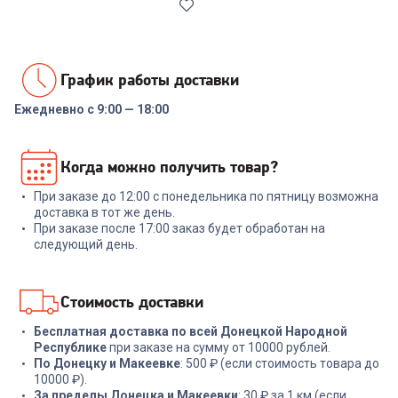
График работы доставки
Ежедневно с 9:00 — 18:00
00-00014086
Реле напряжения Rucelf
Когда можно получить товар?
SRW-16A 3кВА
При заказе до 12:00 с понедельника по пятницу возможна
+
47
бонусов
доставка в тот же день.
При заказе после 17:00 заказ будет обработан на
1 599
₽
следующий день.
В корзину
Стоимость доставки
Бесплатная доставка по всей Донецкой Народной
Республике
при заказе на сумму от 10000 рублей.
По Донецку и Макеевке
: 500 ₽ (если стоимость товара до
10000 ₽).
За пределы Донецка и Макеевки
: 30 ₽ за 1 км (если