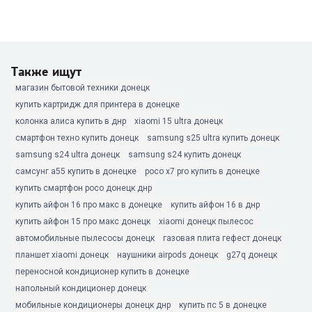
Также ищут
магазин бытовой техники донецк
купить картридж для принтера в донецке
колонка алиса купить в днр
xiaomi 15 ultra донецк
смартфон техно купить донецк
samsung s25 ultra купить донецк
samsung s24 ultra донецк
samsung s24 купить донецк
самсунг а55 купить в донецке
poco x7 pro купить в донецке
купить смартфон poco донецк днр
купить айфон 16 про макс в донецке
купить айфон 16 в днр
купить айфон 15 про макс донецк
xiaomi донецк пылесос
автомобильные пылесосы донецк
газовая плита гефест донецк
планшет xiaomi донецк
наушники airpods донецк
g27q донецк
переносной кондиционер купить в донецке
напольный кондиционер донецк
мобильные кондиционеры донецк днр
купить пс 5 в донецке