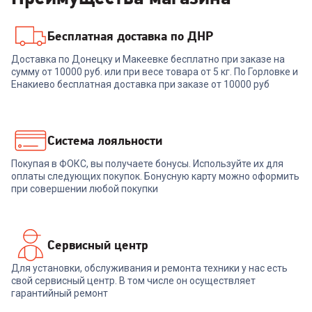
Бесплатная доставка по ДНР
00-00014933
5.0
(
3
)
6999375
Доставка по Донецку и Макеевке бесплатно при заказе на
Кондиционер ONE AIR
Кондиционер мобильный
сумму от 10000 руб. или при весе товара от 5 кг. По Горловке и
OATI/in-12HN8
BALLU Eclipse BPAC-10
Енакиево бесплатная доставка при заказе от 10000 руб
EPB/N6 black
+
950
бонусов
+
1 079
бонусов
31 679
₽
35 989
₽
Система лояльности
Покупая в ФОКС, вы получаете бонусы. Используйте их для
В корзину
В корзину
оплаты следующих покупок. Бонусную карту можно оформить
при совершении любой покупки
Сервисный центр
Для установки, обслуживания и ремонта техники у нас есть
свой сервисный центр. В том числе он осуществляет
гарантийный ремонт