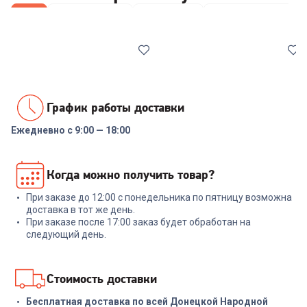
Все
Wi-Fi роутеры
Мониторы
Компьютерные мы
График работы доставки
Ежедневно с 9:00 — 18:00
6474230
00-00013934
Роутер TP-LINK Archer C6
Роутер KEENETIC Netcraze
Когда можно получить товар?
AC1200
Giga (NC-1012) AX3000
10/100/1000BASE-
TX/SFP/4g ready белый
При заказе до 12:00 с понедельника по пятницу возможна
+
134
бонуса
+
479
бонусов
доставка в тот же день.
При заказе после 17:00 заказ будет обработан на
4 499
₽
15 999
₽
следующий день.
В корзину
В корзину
Стоимость доставки
Бесплатная доставка по всей Донецкой Народной