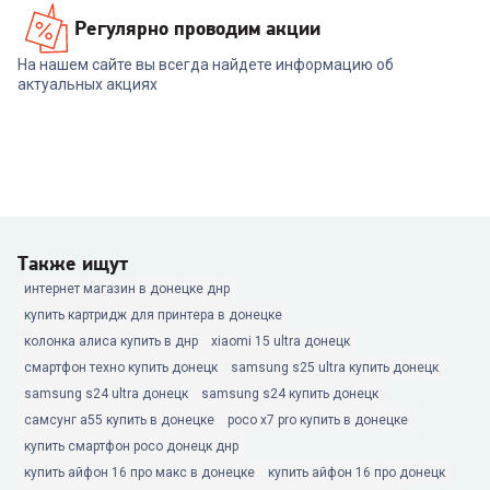
Регулярно проводим акции
На нашем сайте вы всегда найдете информацию об
актуальных акциях
Также ищут
интернет магазин в донецке днр
купить картридж для принтера в донецке
колонка алиса купить в днр
xiaomi 15 ultra донецк
смартфон техно купить донецк
samsung s25 ultra купить донецк
samsung s24 ultra донецк
samsung s24 купить донецк
самсунг а55 купить в донецке
poco x7 pro купить в донецке
купить смартфон poco донецк днр
купить айфон 16 про макс в донецке
купить айфон 16 про донецк