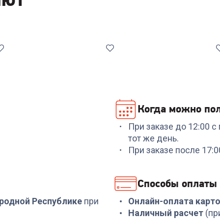
Когда можно пол
При заказе до 12:00 
Код:
7001491
Код:
7062164
тот же день.
L
Набор инструментов
Разделочная доска
При заказе после 17:
e
NADOBA ANEZKA 7 пр
RESTO 95406
36.8*25.3*0.8 см 8
+
269
бонусов
+
19
бонусов
Способы оплаты
8 999
₽
649
₽
ародной Республике
при
Онлайн-оплата карт
Наличный расчет
(пр