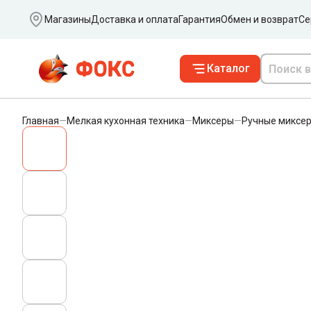
Ваш город
Магазины
Доставка и оплата
Гарантия
Обмен и возврат
Се
Каталог
Главная
—
Мелкая кухонная техника
—
Миксеры
—
Ручные миксе