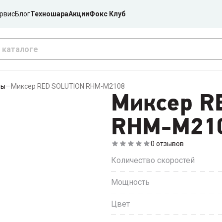
рвис
Блог
Техношара
Акции
Фокс Клуб
ры
—
Миксер RED SOLUTION RHM-M2108
Миксер R
RHM-M21
0
отзывов
Количество скоростей
Мощность
Цвет