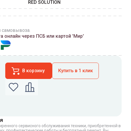
RED SOLUTION
и самовывоза.
 онлайн через ПСБ или картой 'Мир'
В корзину
Купить в 1 клик
я
ширенного сервисного обслуживания техники, приобретенной в
по которому можно связаться с вами
ку, профилактические работы и бесплатный ремонт. Вы