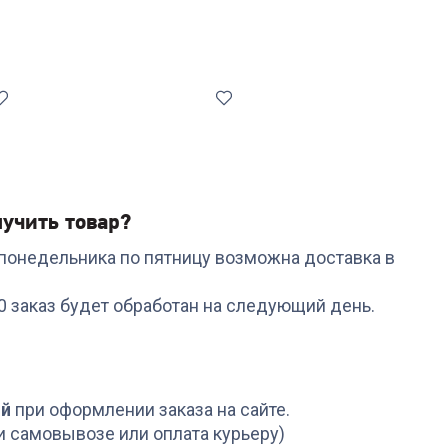
учить товар?
с понедельника по пятницу возможна доставка в
Код:
7040878
Код:
7040885
Набор инструментов
Набор посуды
00 заказ будет обработан на следующий день.
RONDELL RD-1859
RONDELL RD-1662 8
Arcane 5 предметов
предметов
+
119
бонусов
+
464
бонуса
3 999
₽
15 499
₽
ой
при оформлении заказа на сайте.
и самовывозе или оплата курьеру)