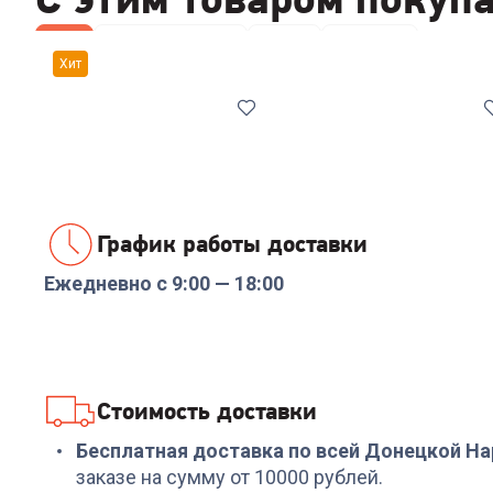
Все
Наборы посуды
Ножи
Лопатки
Хит
График работы доставки
Ежедневно с 9:00 — 18:00
Код:
00-00014294
Код:
6503465
Набор посуды
Набор ножей RONDEL
RONDELL RDS-1291
RD-1130 Urban Ultimat
Prime 8 пред.
Набор из 5 ножей с
подст.
+
569
бонусов
+
329
бонусов
Стоимость доставки
18 999
₽
10 999
₽
Бесплатная доставка по всей Донецкой Н
заказе на сумму от 10000 рублей.