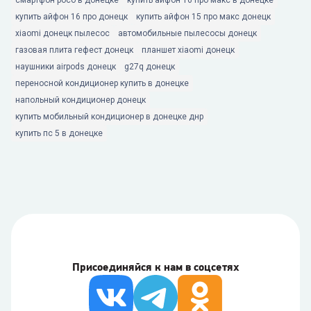
смартфон poco в донецке
купить айфон 16 про макс в донецке
купить айфон 16 про донецк
купить айфон 15 про макс донецк
xiaomi донецк пылесос
автомобильные пылесосы донецк
газовая плита гефест донецк
планшет xiaomi донецк
наушники airpods донецк
g27q донецк
переносной кондиционер купить в донецке
напольный кондиционер донецк
купить мобильный кондиционер в донецке днр
купить пс 5 в донецке
Присоединяйся к нам в соцсетях