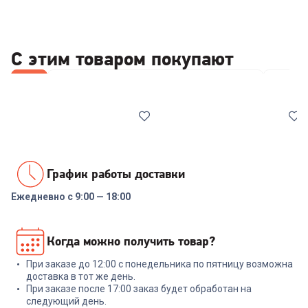
С этим товаром покупают
Все
Стабилизаторы/отсекатели напряжения
Ножи
График работы доставки
Ежедневно с 9:00 — 18:00
00-00014086
6503465
Реле напряжения Rucelf
Набор ножей RONDELL RD-
Когда можно получить товар?
SRW-16A 3кВА
1130 Urban Ultimate Набор из
5 ножей с подст.
При заказе до 12:00 с понедельника по пятницу возможна
+
47
бонусов
+
329
бонусов
доставка в тот же день.
При заказе после 17:00 заказ будет обработан на
1 599
₽
10 999
₽
следующий день.