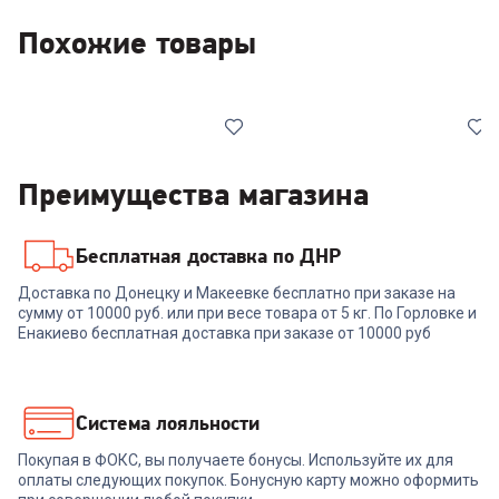
Похожие товары
Преимущества магазина
Бесплатная доставка по ДНР
6894799
5479788
Доставка по Донецку и Макеевке бесплатно при заказе на
Морозильная камера
Морозильная камера
сумму от 10000 руб. или при весе товара от 5 кг. По Горловке и
NORDFROST DF 161 WAP
INDESIT SFR 100
Енакиево бесплатная доставка при заказе от 10000 руб
+
692
бонуса
+
689
бонусов
23 079
₽
22 999
₽
Система лояльности
Покупая в ФОКС, вы получаете бонусы. Используйте их для
В корзину
В корзину
оплаты следующих покупок. Бонусную карту можно оформить