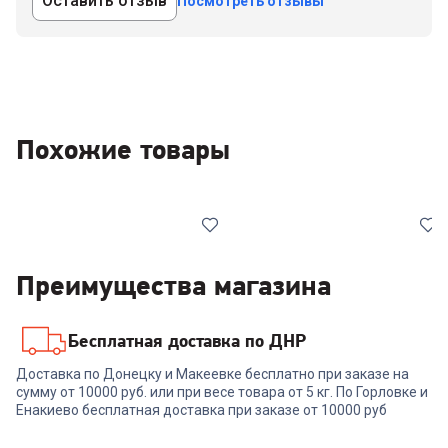
Оставить отзыв
Посмотреть отзывы
Похожие товары
Преимущества магазина
Бесплатная доставка по ДНР
5479788
6894799
Доставка по Донецку и Макеевке бесплатно при заказе на
Морозильная камера
Морозильная камера
сумму от 10000 руб. или при весе товара от 5 кг. По Горловке и
INDESIT SFR 100
NORDFROST DF 161 WAP
Енакиево бесплатная доставка при заказе от 10000 руб