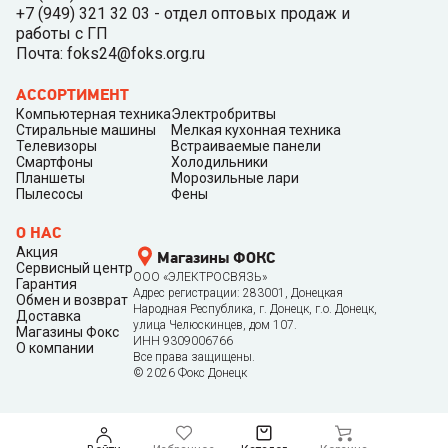
+7 (949) 321 32 03 - отдел оптовых продаж и
работы с ГП
Почта: foks24@foks.org.ru
АССОРТИМЕНТ
Компьютерная техника
Электробритвы
Стиральные машины
Мелкая кухонная техника
Телевизоры
Встраиваемые панели
Смартфоны
Холодильники
Планшеты
Морозильные лари
Пылесосы
Фены
О НАС
Акция
Магазины ФОКС
Сервисный центр
ООО «ЭЛЕКТРОСВЯЗЬ»
Гарантия
Адрес регистрации: 283001, Донецкая
Обмен и возврат
Народная Республика, г. Донецк, г.о. Донецк,
Доставка
улица Челюскинцев, дом 107.
Магазины Фокс
ИНН 9309006766
О компании
Все права защищены.
©
2026
Фокс Донецк