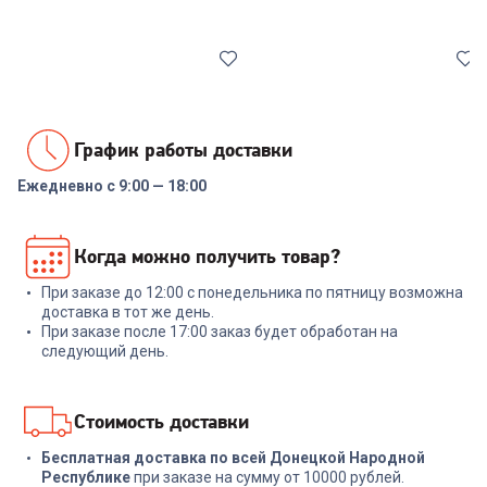
Все
Стабилизаторы/отсекатели напряжения
Ножи
График работы доставки
Ежедневно с 9:00 — 18:00
00-00014086
6503465
Реле напряжения Rucelf
Набор ножей RONDELL RD-
Когда можно получить товар?
SRW-16A 3кВА
1130 Urban Ultimate Набор из
5 ножей с подст.
При заказе до 12:00 с понедельника по пятницу возможна
+
47
бонусов
+
329
бонусов
доставка в тот же день.
При заказе после 17:00 заказ будет обработан на
1 599
₽
10 999
₽
следующий день.
В корзину
В корзину
Стоимость доставки
Бесплатная доставка по всей Донецкой Народной
Республике
при заказе на сумму от 10000 рублей.