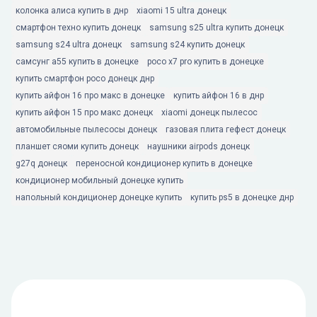
колонка алиса купить в днр
xiaomi 15 ultra донецк
смартфон техно купить донецк
samsung s25 ultra купить донецк
samsung s24 ultra донецк
samsung s24 купить донецк
самсунг а55 купить в донецке
poco x7 pro купить в донецке
купить смартфон poco донецк днр
купить айфон 16 про макс в донецке
купить айфон 16 в днр
купить айфон 15 про макс донецк
xiaomi донецк пылесос
автомобильные пылесосы донецк
газовая плита гефест донецк
планшет сяоми купить донецк
наушники airpods донецк
g27q донецк
переносной кондиционер купить в донецке
кондиционер мобильный донецке купить
напольный кондиционер донецке купить
купить ps5 в донецке днр