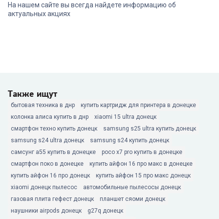
На нашем сайте вы всегда найдете информацию об
актуальных акциях
Также ищут
бытовая техника в днр
купить картридж для принтера в донецке
колонка алиса купить в днр
xiaomi 15 ultra донецк
смартфон техно купить донецк
samsung s25 ultra купить донецк
samsung s24 ultra донецк
samsung s24 купить донецк
самсунг а55 купить в донецке
poco x7 pro купить в донецке
смартфон поко в донецке
купить айфон 16 про макс в донецке
купить айфон 16 про донецк
купить айфон 15 про макс донецк
xiaomi донецк пылесос
автомобильные пылесосы донецк
газовая плита гефест донецк
планшет сяоми донецк
наушники airpods донецк
g27q донецк