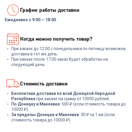
График работы доставки
Ежедневно с 9:00 — 18:00
7038561
00-00014294
Набор посуды COOLINAR
Набор посуды RONDELL RDS-
Когда можно получить товар?
(92012) 6 предметов
1291 Prime 8 пред.
При заказе до 12:00 с понедельника по пятницу возможна
+
89
бонусов
+
569
бонусов
доставка в тот же день.
При заказе после 17:00 заказ будет обработан на
2 999
₽
18 999
₽
следующий день.
В корзину
В корзину
Стоимость доставки
Бесплатная доставка по всей Донецкой Народной
Республике
при заказе на сумму от 10000 рублей.
По Донецку и Макеевке
: 500 ₽ (если стоимость товара до
10000 ₽).
За пределы Донецка и Макеевки
: 30 ₽ за 1 км (если
стоимость товара до 10000 ₽).