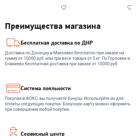
Преимущества магазина
Бесплатная доставка по ДНР
6547710
6672017
Доставка по Донецку и Макеевке бесплатно при заказе на
Мясорубка BOSCH MFW
Мясорубка ZELMER
сумму от 10000 руб. или при весе товара от 5 кг. По Горловке и
2520W (CNFW4)
ZMM4048B
Енакиево бесплатная доставка при заказе от 10000 руб
+
278
бонусов
+
254
бонуса
9 289
₽
8 499
₽
Система лояльности
Покупая в ФОКС, вы получаете бонусы. Используйте их для
В корзину
В корзину
оплаты следующих покупок. Бонусную карту можно оформить
при совершении любой покупки
Сервисный центр