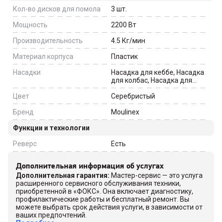
для переноски, Защита от
Кол-во дисков для помола
перегрузки
3
шт.
Мощность
2200
Вт
Производительность
4.5
Кг/мин
Материал корпуса
Пластик
Насадки
Насадка для кеббе, Насадка
для колбас, Насадка для
терок, шинковок
Цвет
Серебристый
Бренд
Moulinex
Функции и технологии
Реверс
Есть
Дополнительная информация об услугах
Дополнительная гарантия
:
Мастер-сервис — это услуга
расширенного сервисного обслуживания техники,
приобретенной в «ФОКС». Она включает диагностику,
профилактические работы и бесплатный ремонт. Вы
можете выбрать срок действия услуги, в зависимости от
ваших предпочтений.