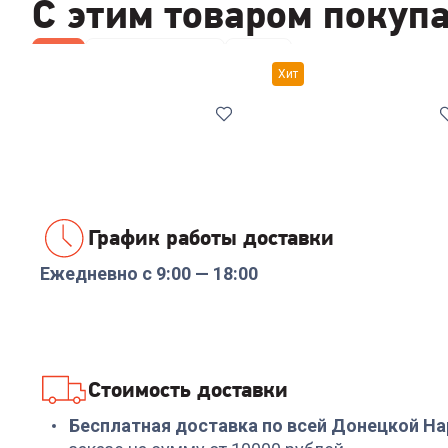
С этим товаром покуп
Все
Наборы посуды
Ножи
Хит
График работы доставки
Ежедневно с 9:00 — 18:00
Код:
7038561
Код:
00-00014294
Набор посуды
Набор посуды
COOLINAR (92012) 6
RONDELL RDS-1291
предметов
Prime 8 пред.
+
89
бонусов
+
569
бонусов
Стоимость доставки
2 999
₽
18 999
₽
Бесплатная доставка по всей Донецкой Н