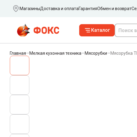
Ваш город
Магазины
Доставка и оплата
Гарантия
Обмен и возврат
Се
Каталог
Главная
—
Мелкая кухонная техника
—
Мясорубки
—
Мясорубка 