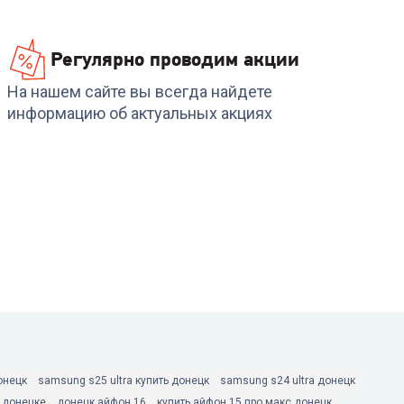
Регулярно проводим акции
На нашем сайте вы всегда найдете
информацию об актуальных акциях
онецк
samsung s25 ultra купить донецк
samsung s24 ultra донецк
в донецке
донецк айфон 16
купить айфон 15 про макс донецк