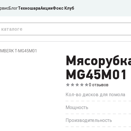
рвис
Блог
Техношара
Акции
Фокс Клуб
TIMBERK T-MG45M01
Мясорубк
MG45M01
0
отзывов
Кол-во дисков для помола
Мощность
Производительность