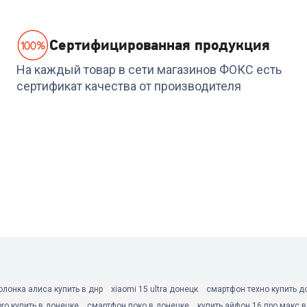
Cертифицированная продукция
На каждый товар в сети магазинов ФОКС есть
сертификат качества от производителя
олонка алиса купить в днр
xiaomi 15 ultra донецк
смартфон техно купить д
pro купить в донецке
смартфон поко в донецке
купить айфон 16 про макс 