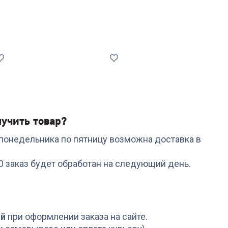
учить товар?
с понедельника по пятницу возможна доставка в
Код:
7040878
Код:
6418252
Набор инструментов
Набор RONDELL RDA-1
00 заказ будет обработан на следующий день.
RONDELL RD-1859
5пр.ковш,кастр,сково
Arcane 5 предметов
+
119
бонусов
+
224
бонуса
3 999
₽
7 499
₽
ой
при оформлении заказа на сайте.