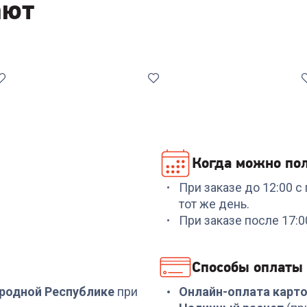
ают
Когда можно пол
При заказе до 12:00 
Код:
6503465
Код:
7001491
тот же день.
Набор ножей RONDELL
Набор инструментов
При заказе после 17:
RD-1130 Urban Ultimate
NADOBA ANEZKA 7 пр
Набор из 5 ножей с
подст.
+
329
бонусов
+
269
бонусов
Способы оплаты
10 999
₽
8 999
₽
ародной Республике
при
Онлайн-оплата карт