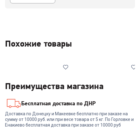
Похожие товары
Преимущества магазина
Бесплатная доставка по ДНР
00-00014298
6323003
Доставка по Донецку и Макеевке бесплатно при заказе на
Набор посуды RONDELL RD-
Набори RONDELL RD-482
сумму от 10000 руб. или при весе товара от 5 кг. По Горловке и
984 Glaymore Набор 5 пр.
Lincor 5 шт
Енакиево бесплатная доставка при заказе от 10000 руб
+
269
бонусов
+
236
бонусов