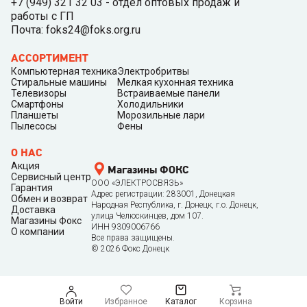
+7 (949) 321 32 03 - отдел оптовых продаж и
работы с ГП
Почта: foks24@foks.org.ru
АССОРТИМЕНТ
Компьютерная техника
Электробритвы
Стиральные машины
Мелкая кухонная техника
Телевизоры
Встраиваемые панели
Смартфоны
Холодильники
Планшеты
Морозильные лари
Пылесосы
Фены
О НАС
Акция
Магазины ФОКС
Сервисный центр
ООО «ЭЛЕКТРОСВЯЗЬ»
Гарантия
Адрес регистрации: 283001, Донецкая
Обмен и возврат
Народная Республика, г. Донецк, г.о. Донецк,
Доставка
улица Челюскинцев, дом 107.
Магазины Фокс
ИНН 9309006766
О компании
Все права защищены.
©
2026
Фокс Донецк
Войти
Избранное
Каталог
Корзина