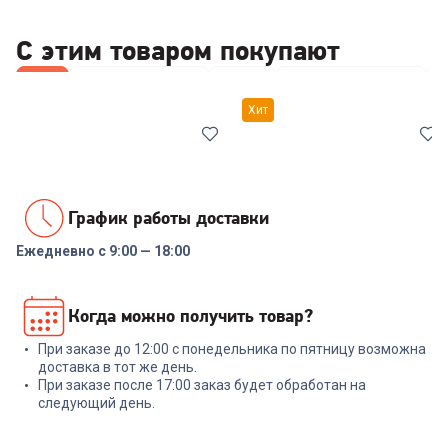
С этим товаром покупают
Все
Наборы посуды
Ножи
Картофелемялки
Хит
График работы доставки
Ежедневно с 9:00 — 18:00
7038561
00-00014294
Набор посуды COOLINAR
Набор посуды RONDELL RDS-
Когда можно получить товар?
(92012) 6 предметов
1291 Prime 8 пред.
При заказе до 12:00 с понедельника по пятницу возможна
+
89
бонусов
+
569
бонусов
доставка в тот же день.
При заказе после 17:00 заказ будет обработан на
2 999
₽
18 999
₽
следующий день.
В корзину
В корзину