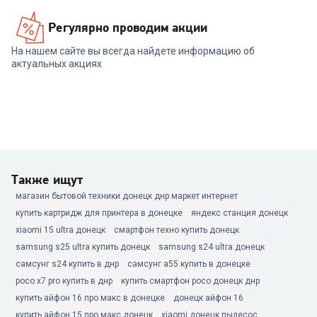
Регулярно проводим акции
На нашем сайте вы всегда найдете информацию об
актуальных акциях
Также ищут
магазин бытовой техники донецк днр маркет интернет
купить картридж для принтера в донецке
яндекс станция донецк
xiaomi 15 ultra донецк
смартфон техно купить донецк
samsung s25 ultra купить донецк
samsung s24 ultra донецк
самсунг s24 купить в днр
самсунг а55 купить в донецке
poco x7 pro купить в днр
купить смартфон poco донецк днр
купить айфон 16 про макс в донецке
донецк айфон 16
купить айфон 15 про макс донецк
xiaomi донецк пылесос