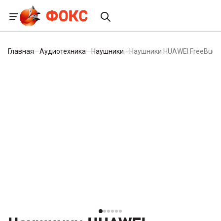
Главная
—
Аудиотехника
—
Наушники
—
Наушники HUAWEI FreeBuds S