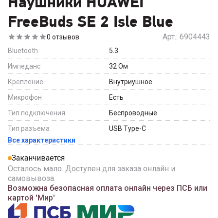
Наушники HUAWEI
FreeBuds SE 2 Isle Blue
Арт.:
6904443
0
отзывов
Bluetooth
5.3
Импеданс
32
Ом
Крепление
Внутриушное
Микрофон
Есть
Тип подключения
Беспроводные
Тип разъема
USB Type-C
Все характеристики
Заканчивается
Осталось мало. Доступен для заказа онлайн и
самовывоза.
Возможна безопасная оплата онлайн через ПСБ или
картой 'Мир'