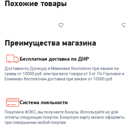
Похожие товары
Преимущества магазина
Бесплатная доставка по ДНР
6841821
00-00013762
Доставка по Донецку и Макеевке бесплатно при заказе на
Наушники A4TECH G230p
сумму от 10000 руб. или при весе товара от 5 кг. По Горловке и
Наушники ANKER SoundСore
Bloody (Black)
H30i A3012 BK
Енакиево бесплатная доставка при заказе от 10000 руб
+
74
бонуса
2 499
₽
2 499
₽
Система лояльности
Покупая в ФОКС, вы получаете бонусы. Используйте их для
В корзину
В корзину
оплаты следующих покупок. Бонусную карту можно оформить
при совершении любой покупки