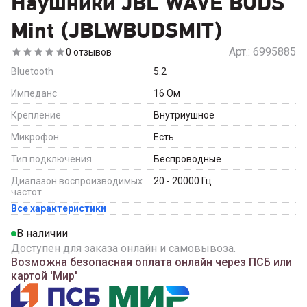
Наушники JBL WAVE BUDS
Mint (JBLWBUDSMIT)
Арт.:
6995885
0
отзывов
Bluetooth
5.2
Импеданс
16
Ом
Крепление
Внутриушное
Микрофон
Есть
Тип подключения
Беспроводные
Диапазон воспроизводимых
20 - 20000
Гц
частот
Все характеристики
В наличии
Доступен для заказа онлайн и самовывоза.
Возможна безопасная оплата онлайн через ПСБ или
картой 'Мир'