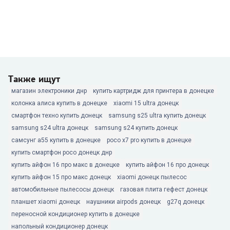
Также ищут
магазин электроники днр
купить картридж для принтера в донецке
колонка алиса купить в донецке
xiaomi 15 ultra донецк
смартфон техно купить донецк
samsung s25 ultra купить донецк
samsung s24 ultra донецк
samsung s24 купить донецк
самсунг а55 купить в донецке
poco x7 pro купить в донецке
купить смартфон poco донецк днр
купить айфон 16 про макс в донецке
купить айфон 16 про донецк
купить айфон 15 про макс донецк
xiaomi донецк пылесос
автомобильные пылесосы донецк
газовая плита гефест донецк
планшет xiaomi донецк
наушники airpods донецк
g27q донецк
переносной кондиционер купить в донецке
напольный кондиционер донецк