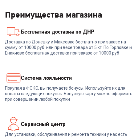
Преимущества магазина
Бесплатная доставка по ДНР
7067140
00-00014337
Доставка по Донецку и Макеевке бесплатно при заказе на
Наушники JBL WAVE BUDS
сумму от 10000 руб. или при весе товара от 5 кг. По Горловке и
Наушники EDIFIER W800BT
BEIGE (JBLWBUDSBEG)
Pro White
Енакиево бесплатная доставка при заказе от 10000 руб
+
134
бонуса
4 899
₽
4 499
₽
Система лояльности
Покупая в ФОКС, вы получаете бонусы. Используйте их для
В корзину
В корзину
оплаты следующих покупок. Бонусную карту можно оформить
при совершении любой покупки
Сервисный центр
Для установки, обслуживания и ремонта техники у нас есть